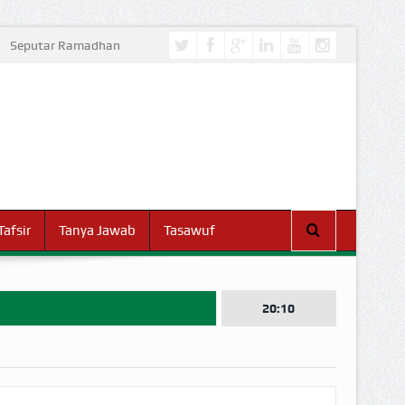
Seputar Ramadhan
Tafsir
Tanya Jawab
Tasawuf
20:10
I DUNIA!