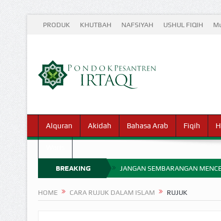
PRODUK
KHUTBAH
NAFSIYAH
USHUL FIQIH
Mu
Alquran
Akidah
Bahasa Arab
Fiqih
H
Waris
BREAKING
JANGAN SEMBARANGAN MENCE
MIMPI YANG DIABAIKAN MENJ
NEWS
HOME
CARA RUJUK DALAM ISLAM
RUJUK
APA HUKUM MEMPERCEPAT PEMB