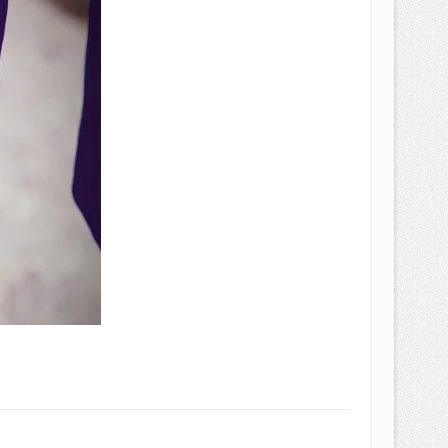
EPEMILIKANNYA BERUBAH
T DENGAN CARA MENGANGSUR