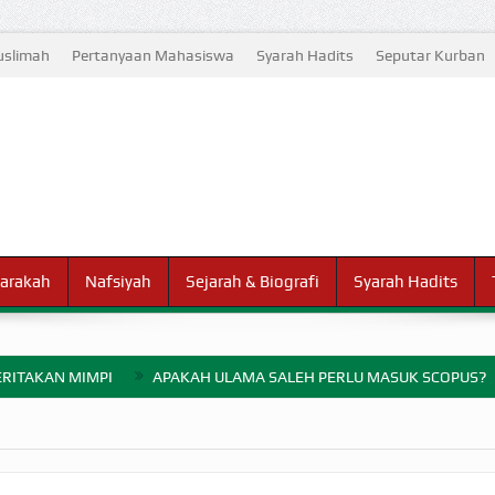
slimah
Pertanyaan Mahasiswa
Syarah Hadits
Seputar Kurban
arakah
Nafsiyah
Sejarah & Biografi
Syarah Hadits
RITAKAN MIMPI
APAKAH ULAMA SALEH PERLU MASUK SCOPUS?
ELANG PERANG BADAR
AYARAN ZAKAT SEBELUM TIBA SAAT WAJIB?
HAKIKAT NIKMAT D