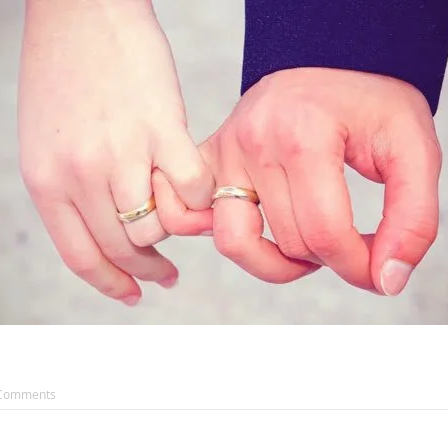
AKAT UANG?
UANG HARAM BISA MENJADI HALAL JIKA SEBAB K
’I
BAHASA CINTA KARENA ALLAH
HUKUM MEMBAYAR ZAKA
DA KERABAT SENDIRI
Comments