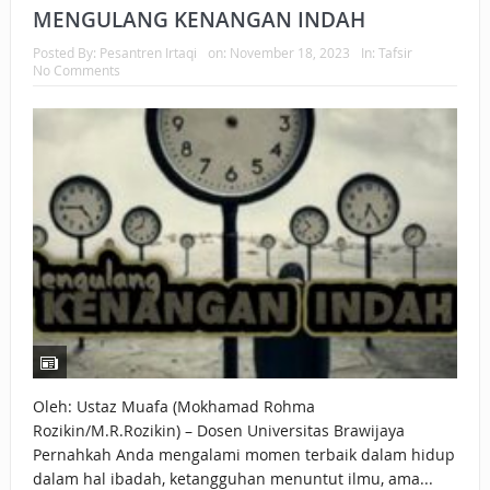
MENGULANG KENANGAN INDAH
Posted By:
Pesantren Irtaqi
on:
November 18, 2023
In:
Tafsir
No Comments
Oleh: Ustaz Muafa (Mokhamad Rohma
Rozikin/M.R.Rozikin) – Dosen Universitas Brawijaya
Pernahkah Anda mengalami momen terbaik dalam hidup
dalam hal ibadah, ketangguhan menuntut ilmu, ama...