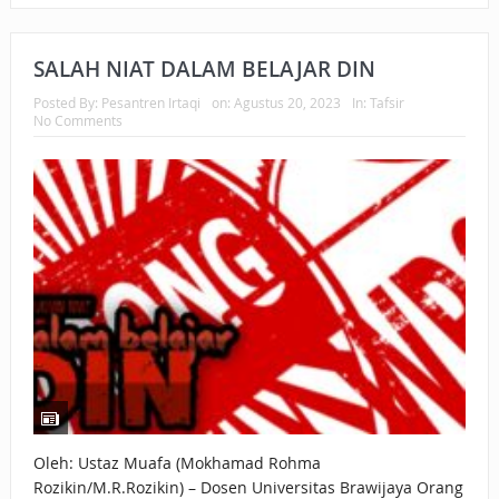
SALAH NIAT DALAM BELAJAR DIN
Posted By:
Pesantren Irtaqi
on:
Agustus 20, 2023
In:
Tafsir
No Comments
Oleh: Ustaz Muafa (Mokhamad Rohma
Rozikin/M.R.Rozikin) – Dosen Universitas Brawijaya Orang