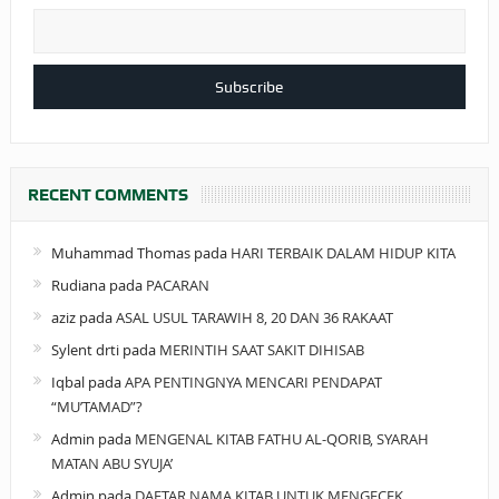
RECENT COMMENTS
Muhammad Thomas
pada
HARI TERBAIK DALAM HIDUP KITA
Rudiana
pada
PACARAN
aziz
pada
ASAL USUL TARAWIH 8, 20 DAN 36 RAKAAT
Sylent drti
pada
MERINTIH SAAT SAKIT DIHISAB
Iqbal
pada
APA PENTINGNYA MENCARI PENDAPAT
“MU’TAMAD”?
Admin
pada
MENGENAL KITAB FATHU AL-QORIB, SYARAH
MATAN ABU SYUJA’
Admin
pada
DAFTAR NAMA KITAB UNTUK MENGECEK