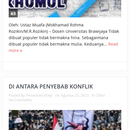
Oleh: Ustaz Muafa (Mokhamad Rohma
Rozikin/M.R.Rozikin) – Dosen Universitas Brawijaya Tidak
dibuat populer tidak bermakna hina. Sebagaimana
dibuat populer tidak bermakna mulia. Keduanya...
Read
more
DI ANTARA PENYEBAB KONFLIK
Posted By:
Pesantren Irtaqi
on:
Agustus 25, 2023
In:
Tafsir
No Comments