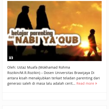
BAGAIMANA CARA MEMBAYAR ZAKAT UANG?
UANG HARAM BISA MENJADI HALAL JIKA SEBAB
KEPEMILIKANNYA BERUBAH
ISTIDLAL BATIL VS ISTIDLAL SYAR’I
BAHASA CINTA KARENA ALLAH
HUKUM MEMBAYAR ZAKAT DENGAN CARA MENGANGSUR
HUKUM MEMBAYAR ZAKAT KEPADA KERABAT SENDIRI
Oleh: Ustaz Muafa (Mokhamad Rohma
Rozikin/M.R.Rozikin) – Dosen Universitas Brawijaya Di
antara kisah menakjubkan terkait teladan parenting dari
generasi saleh di masa lalu adalah cerit...
Read more