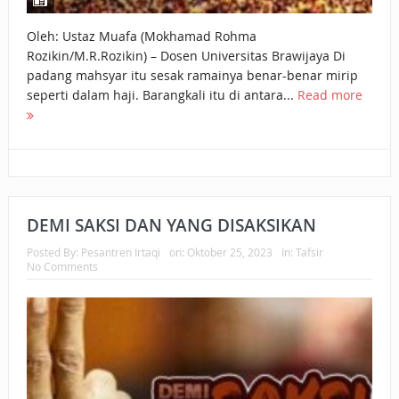
Oleh: Ustaz Muafa (Mokhamad Rohma
Rozikin/M.R.Rozikin) – Dosen Universitas Brawijaya Di
padang mahsyar itu sesak ramainya benar-benar mirip
seperti dalam haji. Barangkali itu di antara...
Read more
DEMI SAKSI DAN YANG DISAKSIKAN
Posted By:
Pesantren Irtaqi
on:
Oktober 25, 2023
In:
Tafsir
No Comments