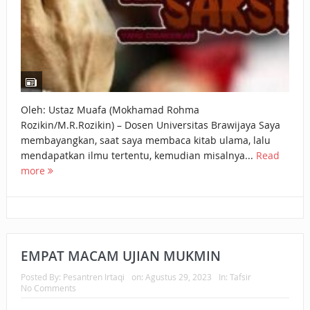
Oleh: Ustaz Muafa (Mokhamad Rohma
Rozikin/M.R.Rozikin) – Dosen Universitas Brawijaya Saya
membayangkan, saat saya membaca kitab ulama, lalu
mendapatkan ilmu tertentu, kemudian misalnya...
Read
more
EMPAT MACAM UJIAN MUKMIN
Posted By:
Pesantren Irtaqi
on:
Agustus 29, 2023
In:
Tafsir
No Comments