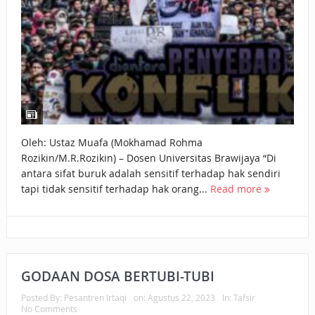
Oleh: Ustaz Muafa (Mokhamad Rohma
Rozikin/M.R.Rozikin) – Dosen Universitas Brawijaya “Di
antara sifat buruk adalah sensitif terhadap hak sendiri
tapi tidak sensitif terhadap hak orang...
Read more
GODAAN DOSA BERTUBI-TUBI
Posted By:
Pesantren Irtaqi
on:
Agustus 22, 2023
In:
Tafsir
No Comments