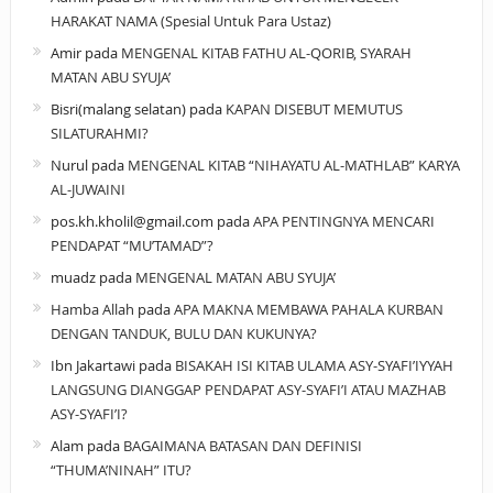
HARAKAT NAMA (Spesial Untuk Para Ustaz)
Amir
pada
MENGENAL KITAB FATHU AL-QORIB, SYARAH
MATAN ABU SYUJA’
Bisri(malang selatan)
pada
KAPAN DISEBUT MEMUTUS
SILATURAHMI?
Nurul
pada
MENGENAL KITAB “NIHAYATU AL-MATHLAB” KARYA
AL-JUWAINI
pos.kh.kholil@gmail.com
pada
APA PENTINGNYA MENCARI
PENDAPAT “MU’TAMAD”?
muadz
pada
MENGENAL MATAN ABU SYUJA’
Hamba Allah
pada
APA MAKNA MEMBAWA PAHALA KURBAN
DENGAN TANDUK, BULU DAN KUKUNYA?
Ibn Jakartawi
pada
BISAKAH ISI KITAB ULAMA ASY-SYAFI’IYYAH
LANGSUNG DIANGGAP PENDAPAT ASY-SYAFI’I ATAU MAZHAB
ASY-SYAFI’I?
Alam
pada
BAGAIMANA BATASAN DAN DEFINISI
“THUMA’NINAH” ITU?