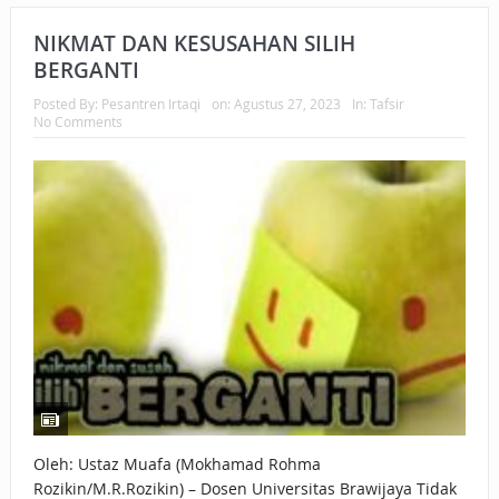
NIKMAT DAN KESUSAHAN SILIH
BERGANTI
Posted By:
Pesantren Irtaqi
on:
Agustus 27, 2023
In:
Tafsir
No Comments
Oleh: Ustaz Muafa (Mokhamad Rohma
Rozikin/M.R.Rozikin) – Dosen Universitas Brawijaya Tidak