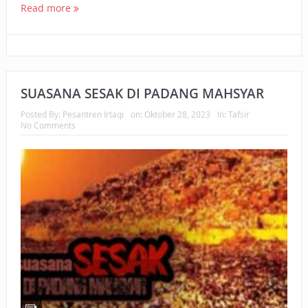
Read more
SUASANA SESAK DI PADANG MAHSYAR
Posted By:
Pesantren Irtaqi
on:
Oktober 28, 2023
In:
Tafsir
No Comments