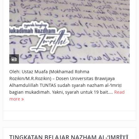
Oleh: Ustaz Muafa (Mokhamad Rohma
Rozikin/M.R.Rozikin) – Dosen Universitas Brawijaya
Alhamdulillah TUNTAS sudah syarah nazham al-‘Imrīṭī
bagian mukadimah. Yakni, syarah untuk 19 bait....
Read
more
TINGKATAN BELAJAR NAZHAM AL-‘IMRĪṬĪ