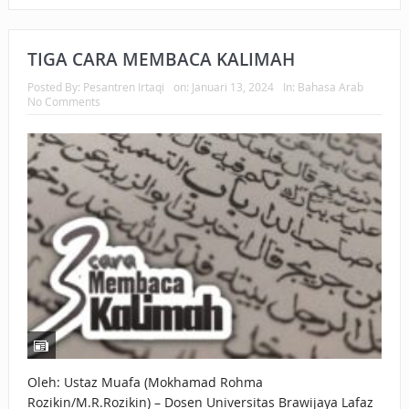
TIGA CARA MEMBACA KALIMAH
Posted By:
Pesantren Irtaqi
on:
Januari 13, 2024
In:
Bahasa Arab
No Comments
Oleh: Ustaz Muafa (Mokhamad Rohma
Rozikin/M.R.Rozikin) – Dosen Universitas Brawijaya Lafaz