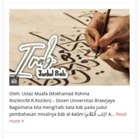
Oleh: Ustaz Muafa (Mokhamad Rohma
Rozikin/M.R.Rozikin) – Dosen Universitas Brawijaya
Bagaimana kita mengi’rabi kata bāb pada judul
pembahasan misalnya bāb al-kalām (بَاب اْلكَلَامِ)? A...
Read
more