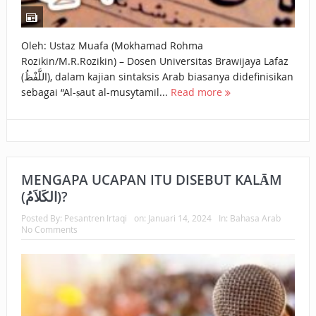
Oleh: Ustaz Muafa (Mokhamad Rohma
Rozikin/M.R.Rozikin) – Dosen Universitas Brawijaya Lafaz
(اللَّفْظُ), dalam kajian sintaksis Arab biasanya didefinisikan
sebagai “Al-ṣaut al-musytamil...
Read more
MENGAPA UCAPAN ITU DISEBUT KALĀM
(الكَلاَمُ)?
Posted By:
Pesantren Irtaqi
on:
Januari 14, 2024
In:
Bahasa Arab
No Comments