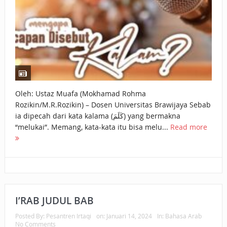
Oleh: Ustaz Muafa (Mokhamad Rohma
Rozikin/M.R.Rozikin) – Dosen Universitas Brawijaya Sebab
ia dipecah dari kata kalama (كَلَمَ) yang bermakna
“melukai”. Memang, kata-kata itu bisa melu...
Read more
I’RAB JUDUL BAB
Posted By:
Pesantren Irtaqi
on:
Januari 14, 2024
In:
Bahasa Arab
No Comments