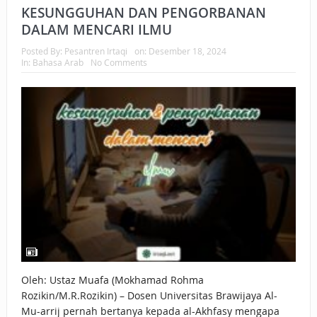
KESUNGGUHAN DAN PENGORBANAN
DALAM MENCARI ILMU
Posted By:
Pesantren Irtaqi
on:
Desember 18, 2024
In:
Bahasa Arab
No Comments
Oleh: Ustaz Muafa (Mokhamad Rohma
Rozikin/M.R.Rozikin) – Dosen Universitas Brawijaya Al-
Mu-arrij pernah bertanya kepada al-Akhfasy mengapa