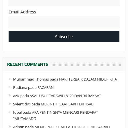
Email Address
RECENT COMMENTS
Muhammad Thomas
pada
HARI TERBAIK DALAM HIDUP KITA
Rudiana
pada
PACARAN
aziz
pada
ASAL USUL TARAWIH 8, 20 DAN 36 RAKAAT
Sylent drti
pada
MERINTIH SAAT SAKIT DIHISAB
Iqbal
pada
APA PENTINGNYA MENCARI PENDAPAT
“MU’TAMAD”?
Admin
pada
MENGENAL KITAB FATHU AL-QORIB, SYARAH