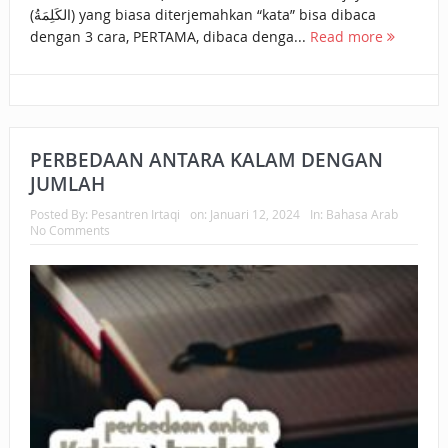
(الكَلِمَةُ) yang biasa diterjemahkan “kata” bisa dibaca
dengan 3 cara, PERTAMA, dibaca denga...
Read more
PERBEDAAN ANTARA KALAM DENGAN
JUMLAH
Posted By:
Pesantren Irtaqi
on:
Januari 12, 2024
In:
Bahasa Arab
No Comments