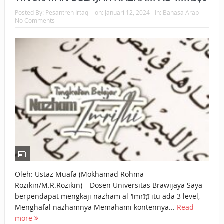
Posted By:
Pesantren Irtaqi
on:
Januari 12, 2024
In:
Bahasa Arab
No Comments
Oleh: Ustaz Muafa (Mokhamad Rohma
Rozikin/M.R.Rozikin) – Dosen Universitas Brawijaya Saya
berpendapat mengkaji nazham al-‘Imrīṭī itu ada 3 level,
Menghafal nazhamnya Memahami kontennya...
Read
more