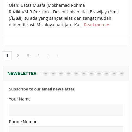
Oleh: Ustaz Muafa (Mokhamad Rohma
Rozikin/M.R.Rozikin) – Dosen Universitas Brawijaya ‘āmil
(العَامِلُ) itu ada yang sangat jelas dan sangat mudah
diidentifikasi. Misalnya harf jarr. Ka...
Read more
1
2
3
4
›
»
NEWSLETTER
Subscribe to our email newsletter.
Your Name
Phone Number