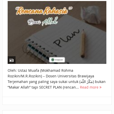
BAGAIMANA CARA MEMBAYAR ZAKAT UANG?
UANG HARAM BISA MENJADI HALAL JIKA SEBAB
KEPEMILIKANNYA BERUBAH
ISTIDLAL BATIL VS ISTIDLAL SYAR’I
BAHASA CINTA KARENA ALLAH
HUKUM MEMBAYAR ZAKAT DENGAN CARA MENGANGSUR
HUKUM MEMBAYAR ZAKAT KEPADA KERABAT SENDIRI
Oleh: Ustaz Muafa (Mokhamad Rohma
Rozikin/M.R.Rozikin) – Dosen Universitas Brawijaya
Terjemahan yang paling saya sukai untuk (مَكْرُ اللّه) bukan
”Makar Allah” tapi SECRET PLAN (rencan...
Read more