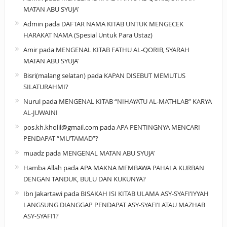
MATAN ABU SYUJA’
Admin
pada
DAFTAR NAMA KITAB UNTUK MENGECEK
HARAKAT NAMA (Spesial Untuk Para Ustaz)
Amir
pada
MENGENAL KITAB FATHU AL-QORIB, SYARAH
MATAN ABU SYUJA’
Bisri(malang selatan)
pada
KAPAN DISEBUT MEMUTUS
SILATURAHMI?
Nurul
pada
MENGENAL KITAB “NIHAYATU AL-MATHLAB” KARYA
AL-JUWAINI
pos.kh.kholil@gmail.com
pada
APA PENTINGNYA MENCARI
PENDAPAT “MU’TAMAD”?
muadz
pada
MENGENAL MATAN ABU SYUJA’
Hamba Allah
pada
APA MAKNA MEMBAWA PAHALA KURBAN
DENGAN TANDUK, BULU DAN KUKUNYA?
Ibn Jakartawi
pada
BISAKAH ISI KITAB ULAMA ASY-SYAFI’IYYAH
LANGSUNG DIANGGAP PENDAPAT ASY-SYAFI’I ATAU MAZHAB
ASY-SYAFI’I?