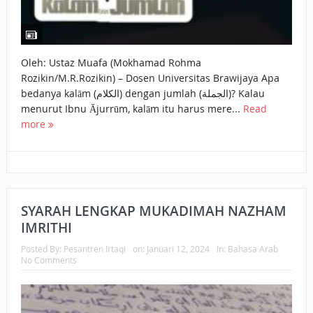
Oleh: Ustaz Muafa (Mokhamad Rohma
Rozikin/M.R.Rozikin) – Dosen Universitas Brawijaya Apa
bedanya kalām (الكلام) dengan jumlah (الجملة)? Kalau
menurut Ibnu Ājurrūm, kalām itu harus mere...
Read
more
SYARAH LENGKAP MUKADIMAH NAZHAM
IMRITHI
Posted By:
Pesantren Irtaqi
on:
Januari 12, 2024
In:
Bahasa Arab
No Comments