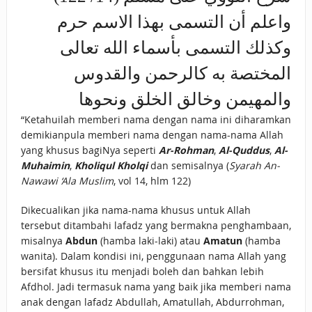
واعلم أن التسمى بهذا الاسم حرم
وكذلك التسمى بأسماء الله تعالى
المختصة به كالرحمن والقدوس
والمهيمن وخالق الخلق ونحوها
“Ketahuilah memberi nama dengan nama ini diharamkan
demikianpula memberi nama dengan nama-nama Allah
yang khusus bagiNya seperti
Ar-Rohman
,
Al-Quddus
,
Al-
Muhaimin
,
Kholiqul Kholqi
dan semisalnya (
Syarah An-
Nawawi ‘Ala Muslim
, vol 14, hlm 122)
Dikecualikan jika nama-nama khusus untuk Allah
tersebut ditambahi lafadz yang bermakna penghambaan,
misalnya
Abdun
(hamba laki-laki) atau
Amatun
(hamba
wanita). Dalam kondisi ini, penggunaan nama Allah yang
bersifat khusus itu menjadi boleh dan bahkan lebih
Afdhol. Jadi termasuk nama yang baik jika memberi nama
anak dengan lafadz Abdullah, Amatullah, Abdurrohman,