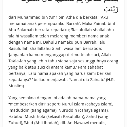
زَيْنَبَ
dari Muhammad bin ‘Amr bin ‘Atha dia berkata; “Aku
menamai anak perempuanku ‘Barrah’. Maka Zainab binti
Abu Salamah berkata kepadaku; ‘Rasulullah shallallahu
‘alaihi wasallam telah melarang memberi nama anak
dengan nama ini. Dahulu namaku pun Barrah, lalu
Rasulullah shallallahu ‘alaihi wasallam bersabda:
‘Janganlah kamu menganggap dirimu telah suci, Allah
Ta’ala-lah yang lebih tahu siapa saja sesungguhnya orang
yang baik atau suci di antara kamu.’ Para sahabat
bertanya; ‘Lalu nama apakah yang harus kami berikan
kepadanya? ‘ beliau menjawab: ‘Namai dia Zainab.’ (H.R.
Muslim)
Yang semakna dengan ini adalah nama-nama yang
“membesarkan diri” seperti Nurul Islam (cahaya Islam),
Imaduddin (tiang agama), Nuruddin (cahaya agama),
Habibul Mushthofa (kekasih Rasulullah), Zahid (yang
Zuhud), ‘Abid (Ahli Ibadah), dll. An-Nawawi menulis;