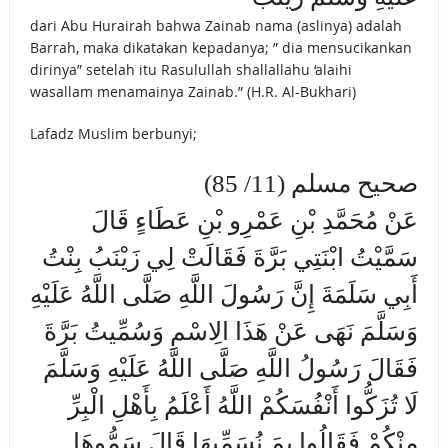
dari Abu Hurairah bahwa Zainab nama (aslinya) adalah
Barrah, maka dikatakan kepadanya; ” dia mensucikankan
dirinya” setelah itu Rasulullah shallallahu ‘alaihi
wasallam menamainya Zainab.” (H.R. Al-Bukhari)
Lafadz Muslim berbunyi;
صحيح مسلم (11/ 85)
عَنْ مُحَمَّدِ بْنِ عَمْرِو بْنِ عَطَاءٍ قَالَ
سَمَّيْتُ ابْنَتِي بَرَّةَ فَقَالَتْ لِي زَيْنَبُ بِنْتُ
أَبِي سَلَمَةَ إِنَّ رَسُولَ اللَّهِ صَلَّى اللَّهُ عَلَيْهِ
وَسَلَّمَ نَهَى عَنْ هَذَا الِاسْمِ وَسُمِّيتُ بَرَّةَ
فَقَالَ رَسُولُ اللَّهِ صَلَّى اللَّهُ عَلَيْهِ وَسَلَّمَ
لَا تُزَكُّوا أَنْفُسَكُمْ اللَّهُ أَعْلَمُ بِأَهْلِ الْبِرِّ
مِنْكُمْ فَقَالُوا بِمَ نُسَمِّيهَا قَالَ سَمُّوهَا