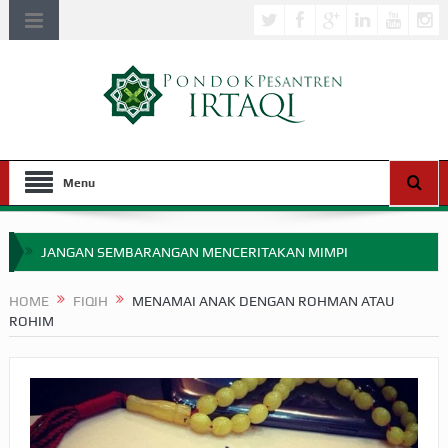
Menu
JANGAN SEMBARANGAN MENCERITAKAN MIMPI
APAKAH ULAMA SALEH PERLU MASUK SCOPUS?
HOME
FIQIH
MENAMAI ANAK DENGAN ROHMAN ATAU
ROHIM
MIMPI YANG DIABAIKAN MENJELANG PERANG BADAR
APA HUKUM MEMPERCEPAT PEMBAYARAN ZAKAT
SEBELUM TIBA SAAT WAJIB?
HAKIKAT NIKMAT DI DUNIA!