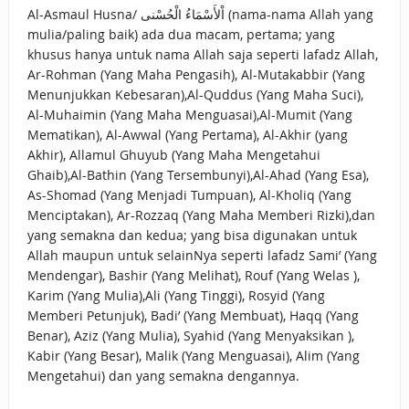
Al-Asmaul Husna/ اْلأَسْمَاءُ الْحُسْنى (nama-nama Allah yang
mulia/paling baik) ada dua macam, pertama; yang
khusus hanya untuk nama Allah saja seperti lafadz Allah,
Ar-Rohman (Yang Maha Pengasih), Al-Mutakabbir (Yang
Menunjukkan Kebesaran),Al-Quddus (Yang Maha Suci),
Al-Muhaimin (Yang Maha Menguasai),Al-Mumit (Yang
Mematikan), Al-Awwal (Yang Pertama), Al-Akhir (yang
Akhir), Allamul Ghuyub (Yang Maha Mengetahui
Ghaib),Al-Bathin (Yang Tersembunyi),Al-Ahad (Yang Esa),
As-Shomad (Yang Menjadi Tumpuan), Al-Kholiq (Yang
Menciptakan), Ar-Rozzaq (Yang Maha Memberi Rizki),dan
yang semakna dan kedua; yang bisa digunakan untuk
Allah maupun untuk selainNya seperti lafadz Sami’ (Yang
Mendengar), Bashir (Yang Melihat), Rouf (Yang Welas ),
Karim (Yang Mulia),Ali (Yang Tinggi), Rosyid (Yang
Memberi Petunjuk), Badi’ (Yang Membuat), Haqq (Yang
Benar), Aziz (Yang Mulia), Syahid (Yang Menyaksikan ),
Kabir (Yang Besar), Malik (Yang Menguasai), Alim (Yang
Mengetahui) dan yang semakna dengannya.