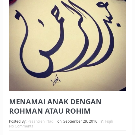
BAGAIMANA CARA MEMBAYAR ZAKAT UANG?
UANG HARAM BISA MENJADI HALAL JIKA SEBAB
KEPEMILIKANNYA BERUBAH
ISTIDLAL BATIL VS ISTIDLAL SYAR’I
BAHASA CINTA KARENA ALLAH
HUKUM MEMBAYAR ZAKAT DENGAN CARA MENGANGSUR
HUKUM MEMBAYAR ZAKAT KEPADA KERABAT SENDIRI
MENAMAI ANAK DENGAN
ROHMAN ATAU ROHIM
Posted By:
Pesantren Irtaqi
on:
September 29, 2016
In:
Fiqih
No Comments