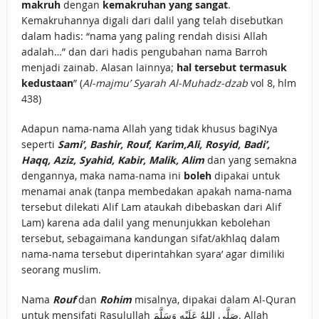
makruh
dengan
kemakruhan yang sangat
.
Kemakruhannya digali dari dalil yang telah disebutkan
dalam hadis: “nama yang paling rendah disisi Allah
adalah…” dan dari hadis pengubahan nama Barroh
menjadi zainab. Alasan lainnya;
hal tersebut termasuk
kedustaan
” (
Al-majmu’ Syarah Al-Muhadz-dzab
vol 8, hlm
438)
Adapun nama-nama Allah yang tidak khusus bagiNya
seperti
Sami’, Bashir, Rouf, Karim,Ali, Rosyid, Badi’,
Haqq, Aziz, Syahid, Kabir, Malik, Alim
dan yang semakna
dengannya, maka nama-nama ini
boleh
dipakai untuk
menamai anak (tanpa membedakan apakah nama-nama
tersebut dilekati Alif Lam ataukah dibebaskan dari Alif
Lam) karena ada dalil yang menunjukkan kebolehan
tersebut, sebagaimana kandungan sifat/akhlaq dalam
nama-nama tersebut diperintahkan syara’ agar dimiliki
seorang muslim.
Nama
Rouf
dan
Rohim
misalnya, dipakai dalam Al-Quran
untuk mensifati Rasulullah صَلَّى اللهُ عَلَيْهِ وَسَلَّمَ. Allah