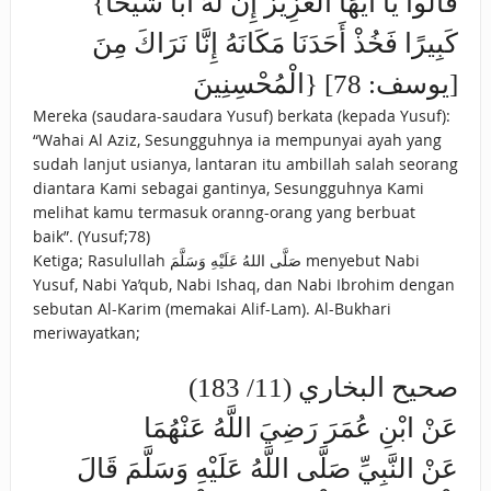
{قَالُوا يَا أَيُّهَا الْعَزِيزُ إِنَّ لَهُ أَبًا شَيْخًا
كَبِيرًا فَخُذْ أَحَدَنَا مَكَانَهُ إِنَّا نَرَاكَ مِنَ
الْمُحْسِنِينَ} [يوسف: 78]
Mereka (saudara-saudara Yusuf) berkata (kepada Yusuf):
“Wahai Al Aziz, Sesungguhnya ia mempunyai ayah yang
sudah lanjut usianya, lantaran itu ambillah salah seorang
diantara Kami sebagai gantinya, Sesungguhnya Kami
melihat kamu termasuk oranng-orang yang berbuat
baik”. (Yusuf;78)
Ketiga; Rasulullah صَلَّى اللهُ عَلَيْهِ وَسَلَّمَ menyebut Nabi
Yusuf, Nabi Ya’qub, Nabi Ishaq, dan Nabi Ibrohim dengan
sebutan Al-Karim (memakai Alif-Lam). Al-Bukhari
meriwayatkan;
صحيح البخاري (11/ 183)
عَنْ ابْنِ عُمَرَ رَضِيَ اللَّهُ عَنْهُمَا
عَنْ النَّبِيِّ صَلَّى اللَّهُ عَلَيْهِ وَسَلَّمَ قَالَ