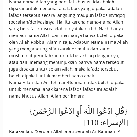
Nama-nama Allah yang bersifat khusus tidak boleh
dipakai untuk menamai anak, baik yang dipakai adalah
lafadz tersebut secara langsung maupun lafadz Isytiqoq
(pecahan/derivasi)nya. Hal itu karena nama-nama Allah
yang bersifat khusus telah dinyatakan oleh Nash hanya
menjadi nama Allah dan maknanya hanya boleh dipakai
oleh Allah Robbul ‘Alamin saja. Adapun Nama-nama Allah
yang mengandung sifat/karakter mulia dan kaum
muslimin diperintahkan untuk berakhlaq dengannya,
atau dalil memang menunjukkan bahwa nama tersebut
juga dipakai untuk selain Allah, maka lafadz tersebut
boleh dipakai untuk memberi nama anak.
Nama Allah dan Ar-Rohman/Rohman tidak boleh dipakai
untuk menamai anak karena lafadz-lafadz ini adalah
nama khusus Allah. Allah berfirman;
{قُلِ ادْعُوا اللَّهَ أَوِ ادْعُوا الرَّحْمَنَ}
[الإسراء: 110]
Katakanlah: “Serulah Allah atau serulah Ar-Rahman (Al-