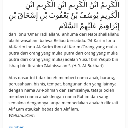
الْكَرِيمُ ابْنُ الْكَرِيمِ ابْنِ الْكَرِيمِ ابْنِ
الْكَرِيمِ يُوسُفُ بْنُ يَعْقُوبَ بْنِ إِسْحَاقَ بْنِ
إِبْرَاهِيمَ عَلَيْهِمْ السَّلَام
dari Ibnu ‘Umar radliallahu ‘anhuma dari Nabi shallallahu
‘alaihi wasallam bahwa Beliau bersabda: “Al-Karim Ibnu
Al-Karim Ibnu Al-Karim Ibnu Al Karim (Orang yang mulia
putra dari orang yang mulia putra dari orang yang mulia
putra dari orang yang mulia) adalah Yusuf bin Ya’qub bin
Ishaq bin Ibrahim ‘Alaihissalam”. (H.R. Al-Bukhari)
Atas dasar ini tidak boleh memberi nama anak, barang,
perusahaan, bisnis, tempat, bangunan dan yang lainnya
dengan nama Ar-Rohman dan semisalnya, tetapi boleh
memberi nama anak dengan nama Rohim dan yang
semakna dengannya tanpa membedakan apakah dilekati
Alif Lam ataukah bebas dari Alif lam.
Wallahua’lam
.
Sumber