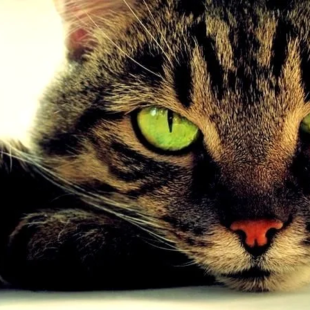
AKAT UANG?
UANG HARAM BISA MENJADI HALAL JIKA SEBAB K
’I
BAHASA CINTA KARENA ALLAH
HUKUM MEMBAYAR ZAKA
DA KERABAT SENDIRI