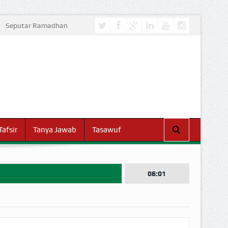
Seputar Ramadhan
Tafsir
Tanya Jawab
Tasawuf
06:01
I DUNIA!