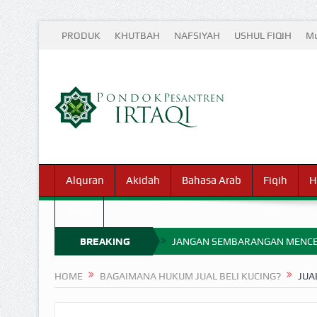
PRODUK
KHUTBAH
NAFSIYAH
USHUL FIQIH
Mu
Alquran
Akidah
Bahasa Arab
Fiqih
H
Waris
BREAKING
JANGAN SEMBARANGAN MENCE
MIMPI YANG DIABAIKAN MENJ
NEWS
HOME
BAGAIMANA HUKUM JUAL BELI KUCING?
JUA
APA HUKUM MEMPERCEPAT PEMB