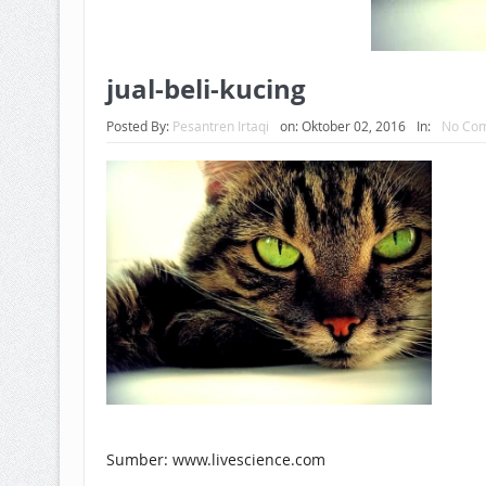
jual-beli-kucing
Posted By:
Pesantren Irtaqi
on:
Oktober 02, 2016
In:
No Co
Sumber: www.livescience.com