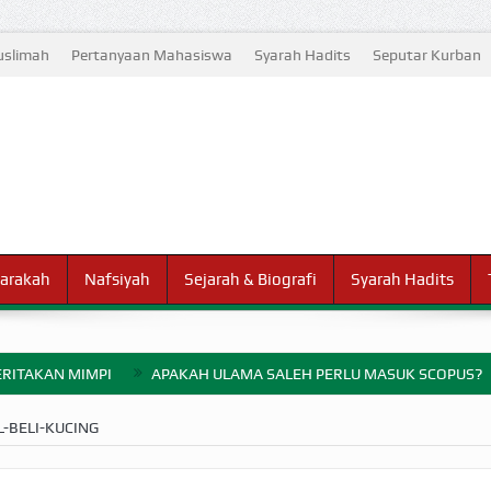
slimah
Pertanyaan Mahasiswa
Syarah Hadits
Seputar Kurban
arakah
Nafsiyah
Sejarah & Biografi
Syarah Hadits
RITAKAN MIMPI
APAKAH ULAMA SALEH PERLU MASUK SCOPUS?
ELANG PERANG BADAR
L-BELI-KUCING
AYARAN ZAKAT SEBELUM TIBA SAAT WAJIB?
HAKIKAT NIKMAT D