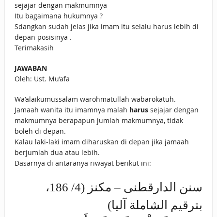
sejajar dengan makmumnya
Itu bagaimana hukumnya ?
Sdangkan sudah jelas jika imam itu selalu harus lebih di
depan posisinya .
Terimakasih
JAWABAN
Oleh: Ust. Mu’afa
Wa’alaikumussalam warohmatullah wabarokatuh.
Jamaah wanita itu imamnya malah
harus
sejajar dengan
makmumnya berapapun jumlah makmumnya, tidak
boleh di depan.
Kalau laki-laki imam diharuskan di depan jika jamaah
berjumlah dua atau lebih.
Dasarnya di antaranya riwayat berikut ini:
سنن الدارقطنى – مكنز (4/ 186،
بترقيم الشاملة آليا)