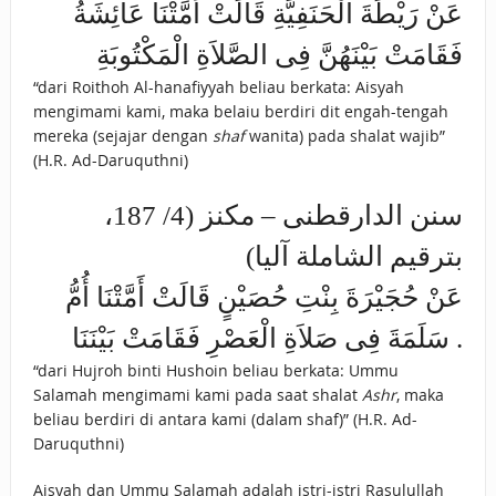
عَنْ رَيْطَةَ الْحَنَفِيَّةِ قَالَتْ أَمَّتْنَا عَائِشَةُ
فَقَامَتْ بَيْنَهُنَّ فِى الصَّلاَةِ الْمَكْتُوبَةِ
“dari Roithoh Al-hanafiyyah beliau berkata: Aisyah
mengimami kami, maka belaiu berdiri dit engah-tengah
mereka (sejajar dengan
shaf
wanita) pada shalat wajib”
(H.R. Ad-Daruquthni)
سنن الدارقطنى – مكنز (4/ 187،
بترقيم الشاملة آليا)
عَنْ حُجَيْرَةَ بِنْتِ حُصَيْنٍ قَالَتْ أَمَّتْنَا أُمُّ
سَلَمَةَ فِى صَلاَةِ الْعَصْرِ فَقَامَتْ بَيْنَنَا .
“dari Hujroh binti Hushoin beliau berkata: Ummu
Salamah mengimami kami pada saat shalat
Ashr
, maka
beliau berdiri di antara kami (dalam shaf)” (H.R. Ad-
Daruquthni)
Aisyah dan Ummu Salamah adalah istri-istri Rasulullah