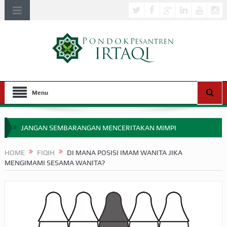
Menu
JANGAN SEMBARANGAN MENCERITAKAN MIMPI
APAKAH ULAMA SALEH PERLU MASUK SCOPUS?
HOME
FIQIH
DI MANA POSISI IMAM WANITA JIKA
MENGIMAMI SESAMA WANITA?
MIMPI YANG DIABAIKAN MENJELANG PERANG BADAR
APA HUKUM MEMPERCEPAT PEMBAYARAN ZAKAT
SEBELUM TIBA SAAT WAJIB?
HAKIKAT NIKMAT DI DUNIA!