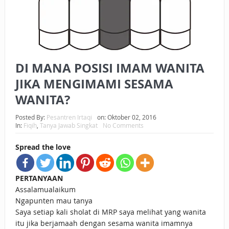
BAGAIMANA CARA MEMBAYAR ZAKAT UANG?
UANG HARAM BISA MENJADI HALAL JIKA SEBAB
KEPEMILIKANNYA BERUBAH
DI MANA POSISI IMAM WANITA
ISTIDLAL BATIL VS ISTIDLAL SYAR’I
JIKA MENGIMAMI SESAMA
BAHASA CINTA KARENA ALLAH
WANITA?
HUKUM MEMBAYAR ZAKAT DENGAN CARA MENGANGSUR
Posted By:
Pesantren Irtaqi
on:
Oktober 02, 2016
In:
Fiqih
,
Tanya Jawab Singkat
No Comments
HUKUM MEMBAYAR ZAKAT KEPADA KERABAT SENDIRI
Spread the love
PERTANYAAN
Assalamualaikum
Ngapunten mau tanya
Saya setiap kali sholat di MRP saya melihat yang wanita
itu jika berjamaah dengan sesama wanita imamnya