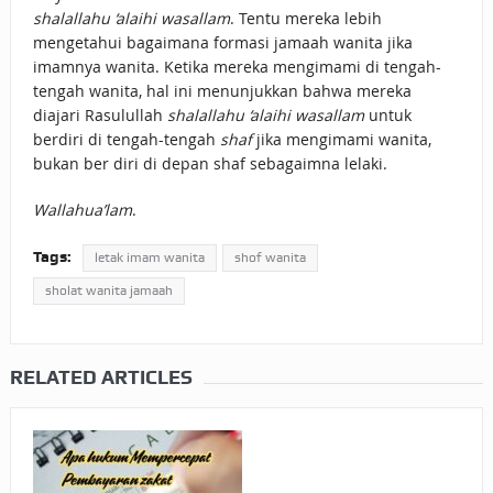
shalallahu ‘alaihi wasallam
. Tentu mereka lebih
mengetahui bagaimana formasi jamaah wanita jika
imamnya wanita. Ketika mereka mengimami di tengah-
tengah wanita, hal ini menunjukkan bahwa mereka
diajari Rasulullah
shalallahu ‘alaihi wasallam
untuk
berdiri di tengah-tengah
shaf
jika mengimami wanita,
bukan ber diri di depan shaf sebagaimna lelaki.
Wallahua’lam
.
Tags:
letak imam wanita
shof wanita
sholat wanita jamaah
RELATED ARTICLES