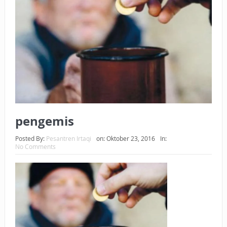
BAGAIMANA CARA MEMBAYAR ZAKAT UANG?
UANG HARAM BISA MENJADI HALAL JIKA SEBAB
KEPEMILIKANNYA BERUBAH
ISTIDLAL BATIL VS ISTIDLAL SYAR’I
BAHASA CINTA KARENA ALLAH
HUKUM MEMBAYAR ZAKAT DENGAN CARA MENGANGSUR
pengemis
HUKUM MEMBAYAR ZAKAT KEPADA KERABAT SENDIRI
Posted By:
Pesantren Irtaqi
on:
Oktober 23, 2016
In:
No Comments