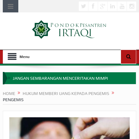
Menu
JANGAN SEMBARANGAN MENCERITAKAN MIMPI
APAKAH ULAMA SALEH PERLU MASUK SCOPUS?
HOME
HUKUM MEMBERI UANG KEPADA PENGEMIS
PENGEMIS
MIMPI YANG DIABAIKAN MENJELANG PERANG BADAR
APA HUKUM MEMPERCEPAT PEMBAYARAN ZAKAT
SEBELUM TIBA SAAT WAJIB?
HAKIKAT NIKMAT DI DUNIA!