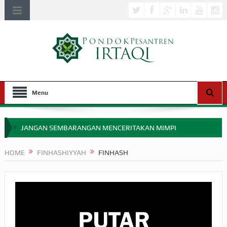
Menu
JANGAN SEMBARANGAN MENCERITAKAN MIMPI
APAKAH ULAMA SALEH PERLU MASUK SCOPUS?
HOME
FINHASHIYYAH
FINHASH
MIMPI YANG DIABAIKAN MENJELANG PERANG BADAR
APA HUKUM MEMPERCEPAT PEMBAYARAN ZAKAT
SEBELUM TIBA SAAT WAJIB?
HAKIKAT NIKMAT DI DUNIA!