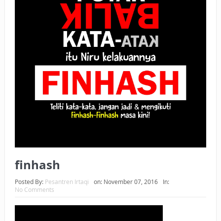
BAGAIMANA CARA MEMBAYAR ZAKAT UANG?
UANG HARAM BISA MENJADI HALAL JIKA SEBAB
KEPEMILIKANNYA BERUBAH
ISTIDLAL BATIL VS ISTIDLAL SYAR’I
BAHASA CINTA KARENA ALLAH
HUKUM MEMBAYAR ZAKAT DENGAN CARA MENGANGSUR
HUKUM MEMBAYAR ZAKAT KEPADA KERABAT SENDIRI
finhash
Posted By:
Pesantren Irtaqi
on:
November 07, 2016
In:
No Comments