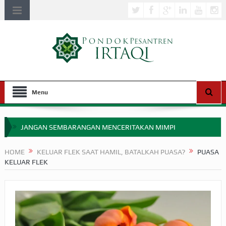
Menu
JANGAN SEMBARANGAN MENCERITAKAN MIMPI
APAKAH ULAMA SALEH PERLU MASUK SCOPUS?
HOME
KELUAR FLEK SAAT HAMIL, BATALKAH PUASA?
PUASA
KELUAR FLEK
MIMPI YANG DIABAIKAN MENJELANG PERANG BADAR
APA HUKUM MEMPERCEPAT PEMBAYARAN ZAKAT
SEBELUM TIBA SAAT WAJIB?
HAKIKAT NIKMAT DI DUNIA!