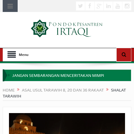
Menu
JANGAN SEMBARANGAN MENCERITAKAN MIMPI
APAKAH ULAMA SALEH PERLU MASUK SCOPUS?
HOME
ASAL USUL TARAWIH 8, 20 DAN 36 RAKAAT
SHALAT
TARAWIH
MIMPI YANG DIABAIKAN MENJELANG PERANG BADAR
APA HUKUM MEMPERCEPAT PEMBAYARAN ZAKAT
SEBELUM TIBA SAAT WAJIB?
HAKIKAT NIKMAT DI DUNIA!