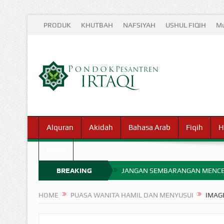
PRODUK
KHUTBAH
NAFSIYAH
USHUL FIQIH
Mu
Alquran
Akidah
Bahasa Arab
Fiqih
H
Waris
BREAKING
JANGAN SEMBARANGAN MENCE
MIMPI YANG DIABAIKAN MENJ
NEWS
HOME
PUASA WANITA HAMIL DAN MENYUSUI
IMAG
APA HUKUM MEMPERCEPAT PEMB