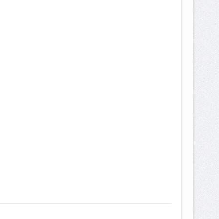
EPEMILIKANNYA BERUBAH
T DENGAN CARA MENGANGSUR