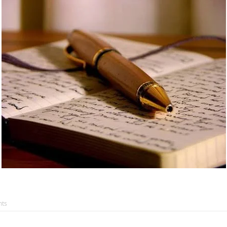
AKAT UANG?
UANG HARAM BISA MENJADI HALAL JIKA SEBAB K
’I
BAHASA CINTA KARENA ALLAH
HUKUM MEMBAYAR ZAKA
DA KERABAT SENDIRI
ts