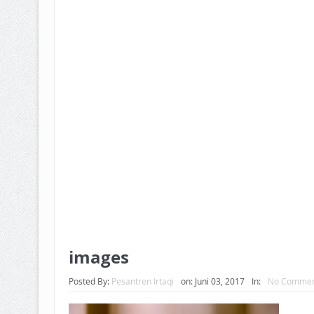
BAGAIMANA CARA MEMBAYAR Z
ISTIDLAL BATIL VS ISTIDLAL SYAR
HUKUM MEMBAYAR ZAKAT KEPA
images
Posted By:
Pesantren Irtaqi
on:
Juni 03, 2017
In:
No Commen