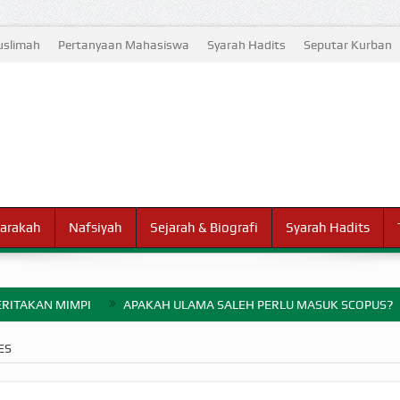
slimah
Pertanyaan Mahasiswa
Syarah Hadits
Seputar Kurban
arakah
Nafsiyah
Sejarah & Biografi
Syarah Hadits
RITAKAN MIMPI
APAKAH ULAMA SALEH PERLU MASUK SCOPUS?
ELANG PERANG BADAR
ES
AYARAN ZAKAT SEBELUM TIBA SAAT WAJIB?
HAKIKAT NIKMAT D