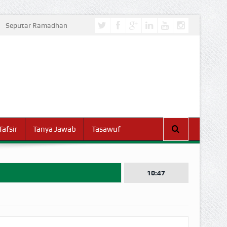
Seputar Ramadhan
Tafsir
Tanya Jawab
Tasawuf
10:47
I DUNIA!