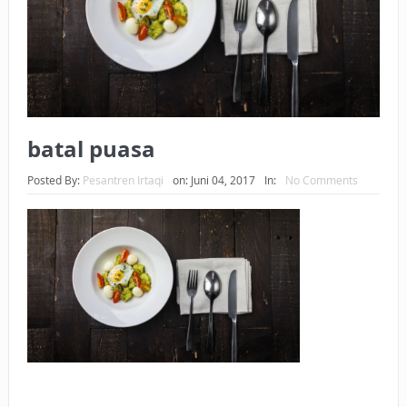
BAGAIMANA CARA MEMBAYAR ZAKAT UANG?
UANG HARAM BISA MENJADI HALAL JIKA SEBAB
KEPEMILIKANNYA BERUBAH
ISTIDLAL BATIL VS ISTIDLAL SYAR’I
batal puasa
BAHASA CINTA KARENA ALLAH
Posted By:
Pesantren Irtaqi
on:
Juni 04, 2017
In:
No Comments
HUKUM MEMBAYAR ZAKAT DENGAN CARA MENGANGSUR
HUKUM MEMBAYAR ZAKAT KEPADA KERABAT SENDIRI