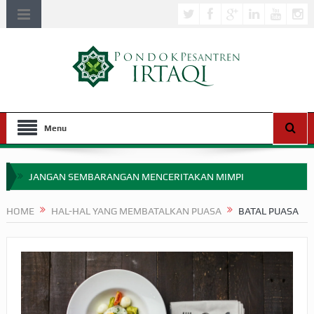
Menu
JANGAN SEMBARANGAN MENCERITAKAN MIMPI
APAKAH ULAMA SALEH PERLU MASUK SCOPUS?
HOME
HAL-HAL YANG MEMBATALKAN PUASA
BATAL PUASA
MIMPI YANG DIABAIKAN MENJELANG PERANG BADAR
APA HUKUM MEMPERCEPAT PEMBAYARAN ZAKAT
SEBELUM TIBA SAAT WAJIB?
HAKIKAT NIKMAT DI DUNIA!