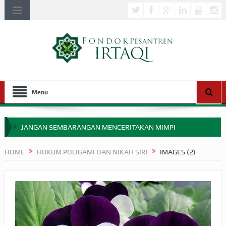
Menu
JANGAN SEMBARANGAN MENCERITAKAN MIMPI
APAKAH ULAMA SALEH PERLU MASUK SCOPUS?
HOME
HUKUM POLIGAMI DAN NIKAH SIRI
IMAGES (2)
MIMPI YANG DIABAIKAN MENJELANG PERANG BADAR
APA HUKUM MEMPERCEPAT PEMBAYARAN ZAKAT
SEBELUM TIBA SAAT WAJIB?
HAKIKAT NIKMAT DI DUNIA!