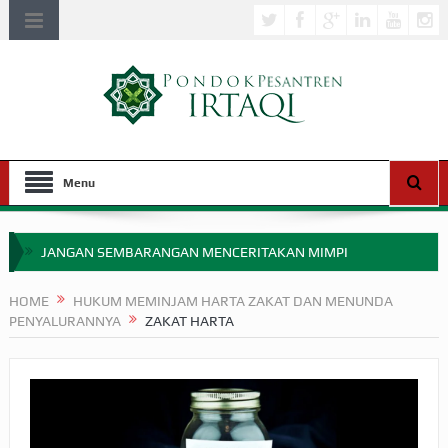
Menu
JANGAN SEMBARANGAN MENCERITAKAN MIMPI
APAKAH ULAMA SALEH PERLU MASUK SCOPUS?
HOME
HUKUM MEMINJAM HARTA ZAKAT DAN MENUNDA
PENYALURANNYA
ZAKAT HARTA
MIMPI YANG DIABAIKAN MENJELANG PERANG BADAR
APA HUKUM MEMPERCEPAT PEMBAYARAN ZAKAT
SEBELUM TIBA SAAT WAJIB?
HAKIKAT NIKMAT DI DUNIA!