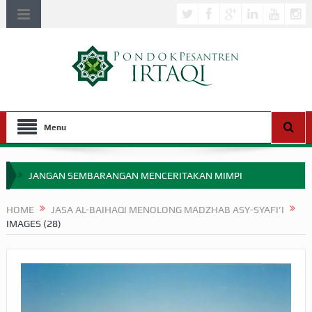
Menu
JANGAN SEMBARANGAN MENCERITAKAN MIMPI
APAKAH ULAMA SALEH PERLU MASUK SCOPUS?
HOME
JASA AL-BAIHAQI MENOLONG MADZHAB ASY-SYAFI’I
IMAGES (28)
MIMPI YANG DIABAIKAN MENJELANG PERANG BADAR
APA HUKUM MEMPERCEPAT PEMBAYARAN ZAKAT
SEBELUM TIBA SAAT WAJIB?
HAKIKAT NIKMAT DI DUNIA!