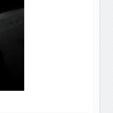
EPEMILIKANNYA BERUBAH
T DENGAN CARA MENGANGSUR