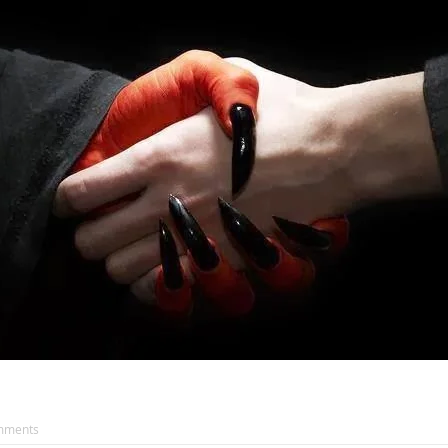
AKAT UANG?
UANG HARAM BISA MENJADI HALAL JIKA SEBAB K
’I
BAHASA CINTA KARENA ALLAH
HUKUM MEMBAYAR ZAKA
DA KERABAT SENDIRI
mments