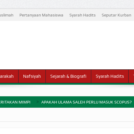
slimah
Pertanyaan Mahasiswa
Syarah Hadits
Seputar Kurban
arakah
Nafsiyah
Sejarah & Biografi
Syarah Hadits
RITAKAN MIMPI
APAKAH ULAMA SALEH PERLU MASUK SCOPUS?
ELANG PERANG BADAR
AYARAN ZAKAT SEBELUM TIBA SAAT WAJIB?
HAKIKAT NIKMAT D