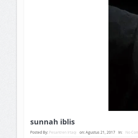
BAGAIMANA CARA MEMBAYAR Z
ISTIDLAL BATIL VS ISTIDLAL SYAR
HUKUM MEMBAYAR ZAKAT KEPA
sunnah iblis
Posted By:
Pesantren Irtaqi
on:
Agustus 21, 2017
In:
No Co