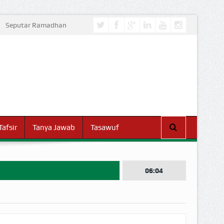
Seputar Ramadhan
Tafsir
Tanya Jawab
Tasawuf
06:04
I DUNIA!