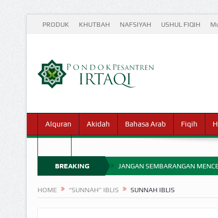
PRODUK
KHUTBAH
NAFSIYAH
USHUL FIQIH
Mu
Alquran
Akidah
Bahasa Arab
Fiqih
H
Waris
BREAKING
JANGAN SEMBARANGAN MENCE
MIMPI YANG DIABAIKAN MENJ
NEWS
HOME
“SUNNAH” IBLIS
SUNNAH IBLIS
APA HUKUM MEMPERCEPAT PEMB