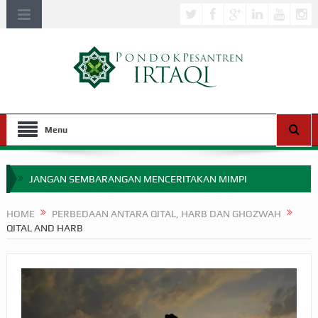
Menu
JANGAN SEMBARANGAN MENCERITAKAN MIMPI
APAKAH ULAMA SALEH PERLU MASUK SCOPUS?
HOME
PERBEDAAN ANTARA QITAL, HARB DAN GHOZWAH
QITAL AND HARB
MIMPI YANG DIABAIKAN MENJELANG PERANG BADAR
APA HUKUM MEMPERCEPAT PEMBAYARAN ZAKAT
SEBELUM TIBA SAAT WAJIB?
HAKIKAT NIKMAT DI DUNIA!