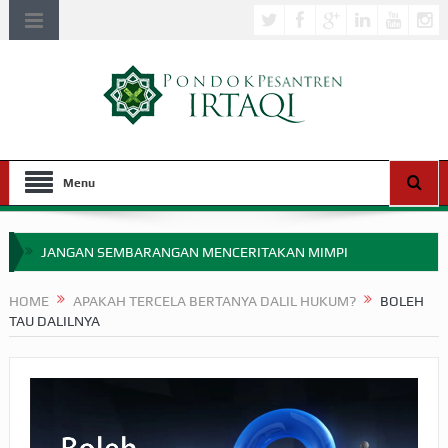
Menu
JANGAN SEMBARANGAN MENCERITAKAN MIMPI
APAKAH ULAMA SALEH PERLU MASUK SCOPUS?
HOME
APAKAH TERCELA BERTANYA DALIL HUKUM?
BOLEH
TAU DALILNYA
MIMPI YANG DIABAIKAN MENJELANG PERANG BADAR
APA HUKUM MEMPERCEPAT PEMBAYARAN ZAKAT
SEBELUM TIBA SAAT WAJIB?
HAKIKAT NIKMAT DI DUNIA!