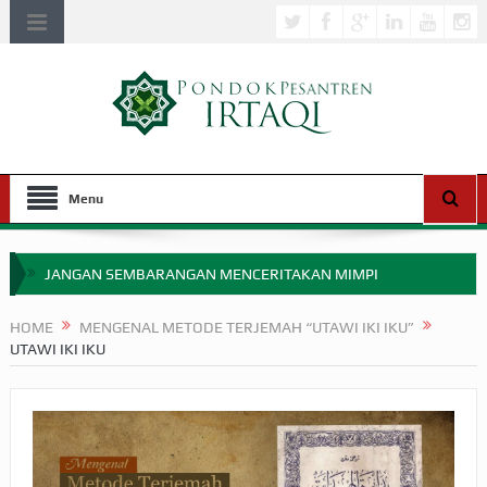
Menu
JANGAN SEMBARANGAN MENCERITAKAN MIMPI
APAKAH ULAMA SALEH PERLU MASUK SCOPUS?
HOME
MENGENAL METODE TERJEMAH “UTAWI IKI IKU”
UTAWI IKI IKU
MIMPI YANG DIABAIKAN MENJELANG PERANG BADAR
APA HUKUM MEMPERCEPAT PEMBAYARAN ZAKAT
SEBELUM TIBA SAAT WAJIB?
HAKIKAT NIKMAT DI DUNIA!