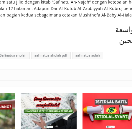
lam satu jilid dengan kitab “Safinatu An-Najah” dengan ketebala
alah 12 halaman. Adapun Dar Al-Kutub Al-‘Arobiyyah Al-Kubro, pene
kan bagian kedua sebagaimana cetakan Mushthofa Al-Baby Al-Hala
واسعة
لحين
Safinatus sholah
safinatus sholah pdf
safinatus solah