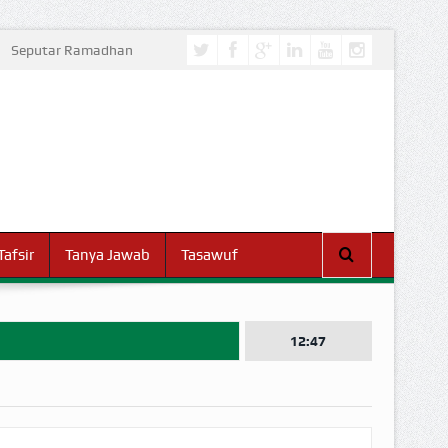
Seputar Ramadhan
Tafsir
Tanya Jawab
Tasawuf
12:47
I DUNIA!