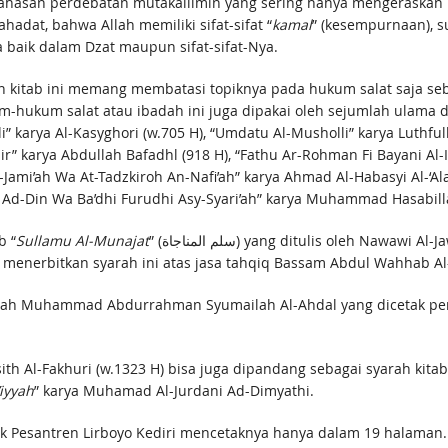
bahasan perdebatan mutakallimin yang sering hanya mengeraskan 
dat, bahwa Allah memiliki sifat-sifat “
kamal
” (kesempurnaan), suc
baik dalam Dzat maupun sifat-sifat-Nya.
kitab ini memang membatasi topiknya pada hukum salat saja seb
m-hukum salat atau ibadah ini juga dipakai oleh sejumlah ulam
 karya Al-Kasyghori (w.705 H), “Umdatu Al-Musholli” karya Luthful
hir” karya Abdullah Bafadhl (918 H), “Fathu Ar-Rohman Fi Bayani Al
l-Jami’ah Wa At-Tadzkiroh An-Nafi’ah” karya Ahmad Al-Habasyi Al-‘Ala
i Ad-Din Wa Ba’dhi Furudhi Asy-Syari’ah” karya Muhammad Hasabilla
b “
Sullamu Al-Munajat
” (سلم المناجاة) yang ditulis oleh Nawawi Al-Jawi (w.1316 H). Penerbit Dar Ibnu Hazm
i menerbitkan syarah ini atas jasa tahqiq Bassam Abdul Wahhab A
yarah Muhammad Abdurrahman Syumailah Al-Ahdal yang dicetak pe
ith Al-Fakhuri (w.1323 H) bisa juga dipandang sebagai syarah kitab 
iyyah
” karya Muhamad Al-Jurdani Ad-Dimyathi.
ok Pesantren Lirboyo Kediri mencetaknya hanya dalam 19 halaman.