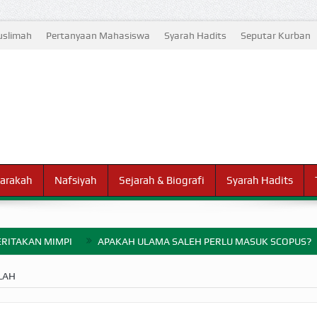
slimah
Pertanyaan Mahasiswa
Syarah Hadits
Seputar Kurban
arakah
Nafsiyah
Sejarah & Biografi
Syarah Hadits
RITAKAN MIMPI
APAKAH ULAMA SALEH PERLU MASUK SCOPUS?
ELANG PERANG BADAR
LAH
AYARAN ZAKAT SEBELUM TIBA SAAT WAJIB?
HAKIKAT NIKMAT D