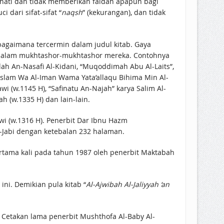
hati dan tidak memberikan faidah apapun bagi
i dari sifat-sifat “
naqsh
” (kekurangan), dan tidak
agaimana tercermin dalam judul kitab. Gaya
a dalam mukhtashor-mukhtashor mereka. Contohnya
lah An-Nasafi Al-Kidani, “Muqoddimah Abu Al-Laits”,
-Islam Wa Al-Iman Wama Yata’allaqu Bihima Min Al-
wi (w.1145 H), “Safinatu An-Najah” karya Salim Al-
h (w.1335 H) dan lain-lain.
l-Jabi dengan ketebalan 232 halaman.
rtama kali pada tahun 1987 oleh penerbit Maktabah
ini. Demikian pula kitab “
Al-Ajwibah Al-Jaliyyah ‘an
 Cetakan lama penerbit Mushthofa Al-Baby Al-