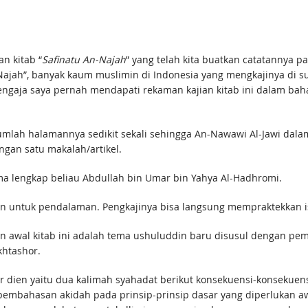
p dengan kitab “
Safinatu An-Najah
” yang telah kita buatkan catatannya pa
n-Najah”, banyak kaum muslimin di Indonesia yang mengkajinya di 
ngaja saya pernah mendapati rekaman kajian kitab ini dalam bahas
umlah halamannya sedikit sekali sehingga An-Nawawi Al-Jawi dala
ngan satu makalah/artikel.
 lengkap beliau Abdullah bin Umar bin Yahya Al-Hadhromi.
ukan untuk pendalaman. Pengkajinya bisa langsung mempraktekkan 
n awal kitab ini adalah tema ushuluddin baru disusul dengan p
khtashor.
 dien yaitu dua kalimah syahadat berikut konsekuensi-konsekue
embahasan akidah pada prinsip-prinsip dasar yang diperlukan a