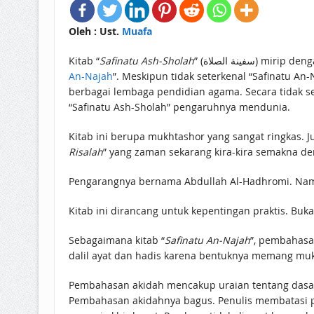
Oleh : Ust.
Muafa
Kitab “
Safinatu Ash-Sholah
” (سفينة الصلاة) miri
An-Najah
”. Meskipun tidak seterkenal “Safinatu A
berbagai lembaga pendidian agama. Secara tidak se
“Safinatu Ash-Sholah” pengaruhnya mendunia.
Kitab ini berupa mukhtashor yang sangat ringkas. J
Risalah
” yang zaman sekarang kira-kira semakna de
Pengarangnya bernama Abdullah Al-Hadhromi. Nama
Kitab ini dirancang untuk kepentingan praktis. B
Sebagaimana kitab “
Safinatu An-Najah
”, pembahasa
dalil ayat dan hadis karena bentuknya memang mu
Pembahasan akidah mencakup uraian tentang dasar
Pembahasan akidahnya bagus. Penulis membatasi p