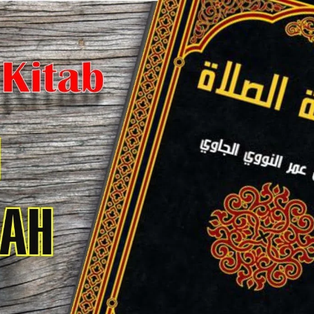
AKAT UANG?
UANG HARAM BISA MENJADI HALAL JIKA SEBAB K
’I
BAHASA CINTA KARENA ALLAH
HUKUM MEMBAYAR ZAKA
DA KERABAT SENDIRI