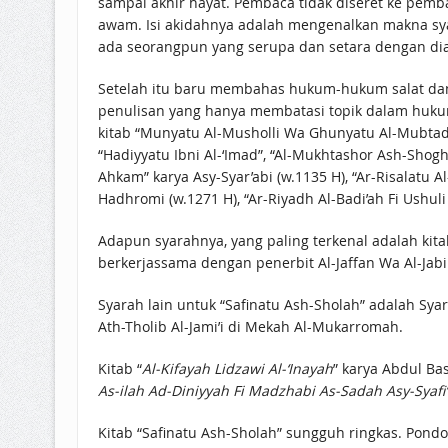
sampai akhir hayat. Pembaca tidak diseret ke pem
awam. Isi akidahnya adalah mengenalkan makna syaha
ada seorangpun yang serupa dan setara dengan dia 
Setelah itu baru membahas hukum-hukum salat dan 
penulisan yang hanya membatasi topik dalam huku
kitab “Munyatu Al-Musholli Wa Ghunyatu Al-Mubtadi”
“Hadiyyatu Ibni Al-‘Imad”, “Al-Mukhtashor Ash-Shog
Ahkam” karya Asy-Syar’abi (w.1135 H), “Ar-Risalatu A
Hadhromi (w.1271 H), “Ar-Riyadh Al-Badi’ah Fi Ushul
Adapun syarahnya, yang paling terkenal adalah kita
berkerjassama dengan penerbit Al-Jaffan Wa Al-Jab
Syarah lain untuk “Safinatu Ash-Sholah” adalah S
Ath-Tholib Al-Jami’i di Mekah Al-Mukarromah.
Kitab “
Al-Kifayah Lidzawi Al-‘Inayah
” karya Abdul Bas
As-ilah Ad-Diniyyah Fi Madzhabi As-Sadah Asy-Syafi’
Kitab “Safinatu Ash-Sholah” sungguh ringkas. Pond