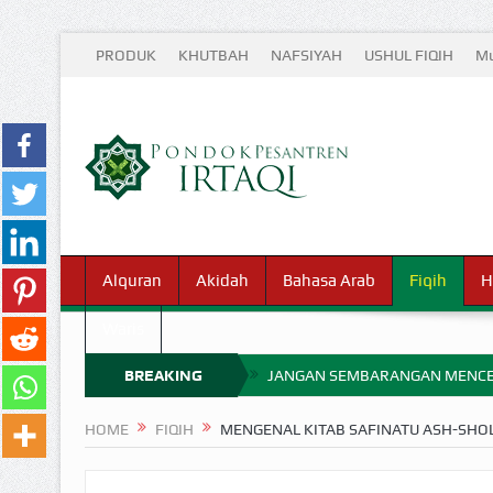
PRODUK
KHUTBAH
NAFSIYAH
USHUL FIQIH
Mu
Alquran
Akidah
Bahasa Arab
Fiqih
H
Waris
BREAKING
JANGAN SEMBARANGAN MENCE
MIMPI YANG DIABAIKAN MENJ
NEWS
HOME
FIQIH
MENGENAL KITAB SAFINATU ASH-SHO
APA HUKUM MEMPERCEPAT PEMB