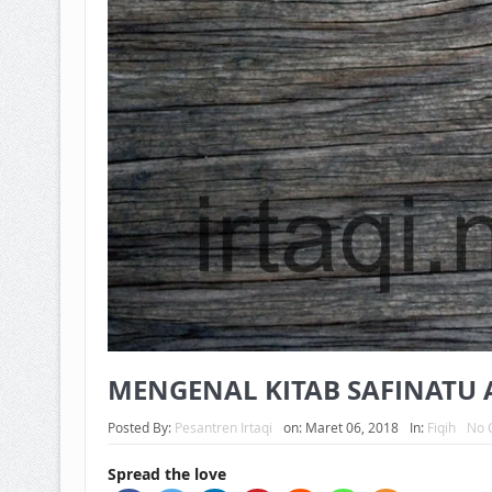
MENGENAL KITAB SAFINATU
Posted By:
Pesantren Irtaqi
on:
Maret 06, 2018
In:
Fiqih
No 
Spread the love