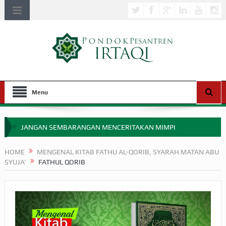
Menu
JANGAN SEMBARANGAN MENCERITAKAN MIMPI
APAKAH ULAMA SALEH PERLU MASUK SCOPUS?
HOME
MENGENAL KITAB FATHU AL-QORIB, SYARAH MATAN ABU
SYUJA’
FATHUL QORIB
MIMPI YANG DIABAIKAN MENJELANG PERANG BADAR
APA HUKUM MEMPERCEPAT PEMBAYARAN ZAKAT
SEBELUM TIBA SAAT WAJIB?
HAKIKAT NIKMAT DI DUNIA!