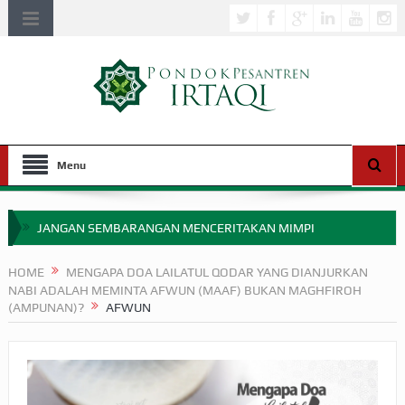
Menu
JANGAN SEMBARANGAN MENCERITAKAN MIMPI
APAKAH ULAMA SALEH PERLU MASUK SCOPUS?
HOME
MENGAPA DOA LAILATUL QODAR YANG DIANJURKAN
NABI ADALAH MEMINTA AFWUN (MAAF) BUKAN MAGHFIROH
MIMPI YANG DIABAIKAN MENJELANG PERANG BADAR
(AMPUNAN)?
AFWUN
APA HUKUM MEMPERCEPAT PEMBAYARAN ZAKAT
SEBELUM TIBA SAAT WAJIB?
HAKIKAT NIKMAT DI DUNIA!