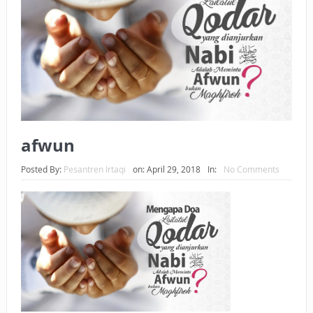
BAGAIMANA CARA MEMBAYAR ZAKAT UANG?
UANG HARAM BISA MENJADI HALAL JIKA SEBAB
KEPEMILIKANNYA BERUBAH
ISTIDLAL BATIL VS ISTIDLAL SYAR’I
BAHASA CINTA KARENA ALLAH
afwun
HUKUM MEMBAYAR ZAKAT DENGAN CARA MENGANGSUR
Posted By:
Pesantren Irtaqi
on:
April 29, 2018
In:
No Comments
HUKUM MEMBAYAR ZAKAT KEPADA KERABAT SENDIRI