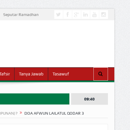
Seputar Ramadhan
Tafsir
Tanya Jawab
Tasawuf
09:40
MPUNAN)?
DOA AFWUN LAILATUL QODAR 3
I DUNIA!