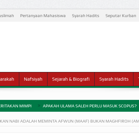
slimah
Pertanyaan Mahasiswa
Syarah Hadits
Seputar Kurban
arakah
Nafsiyah
Sejarah & Biografi
Syarah Hadits
RITAKAN MIMPI
APAKAH ULAMA SALEH PERLU MASUK SCOPUS?
ELANG PERANG BADAR
RKAN NABI ADALAH MEMINTA AFWUN (MAAF) BUKAN MAGHFIROH (A
AYARAN ZAKAT SEBELUM TIBA SAAT WAJIB?
HAKIKAT NIKMAT D