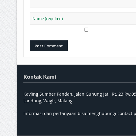
Kontak Kami
Kavling Sumber Pandan, Jalan Gunung Jati, Rt. 23 Rw.0
Landung, Wagir, Malang
Informasi dan pertanyaan bisa menghubungi contact 