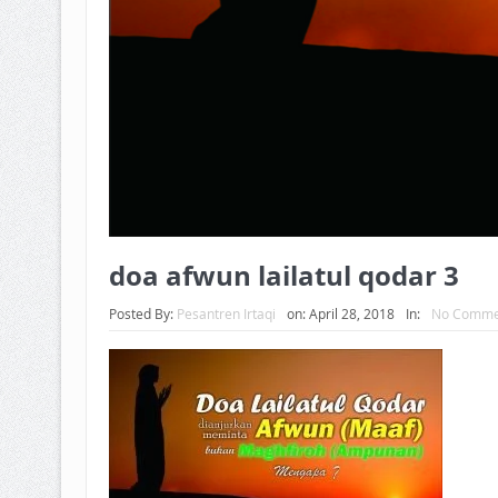
doa afwun lailatul qodar 3
Posted By:
Pesantren Irtaqi
on:
April 28, 2018
In:
No Comme