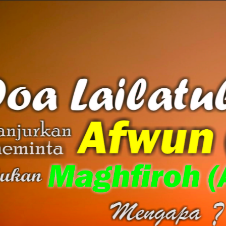
AKAT UANG?
UANG HARAM BISA MENJADI HALAL JIKA SEBAB K
’I
BAHASA CINTA KARENA ALLAH
HUKUM MEMBAYAR ZAKA
DA KERABAT SENDIRI