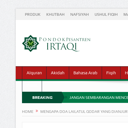
PRODUK
KHUTBAH
NAFSIYAH
USHUL FIQIH
Mu
Alquran
Akidah
Bahasa Arab
Fiqih
H
Waris
BREAKING
JANGAN SEMBARANGAN MENCE
MIMPI YANG DIABAIKAN MENJ
NEWS
HOME
MENGAPA DOA LAILATUL QODAR YANG DIANJU
APA HUKUM MEMPERCEPAT PEMB