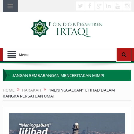
Menu
JANGAN SEMBARANGAN MENCERITAKAN MIMPI
APAKAH ULAMA SALEH PERLU MASUK SCOPUS?
HOME
HARAKAH
“MENINGGALKAN” IJTIHAD DALAM
RANGKA PERSATUAN UMAT
MIMPI YANG DIABAIKAN MENJELANG PERANG BADAR
APA HUKUM MEMPERCEPAT PEMBAYARAN ZAKAT
SEBELUM TIBA SAAT WAJIB?
HAKIKAT NIKMAT DI DUNIA!