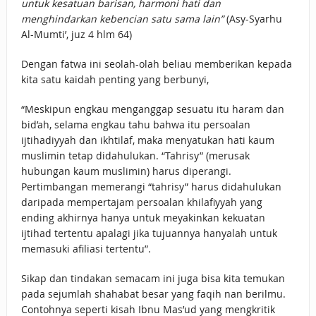
untuk kesatuan barisan, harmoni hati dan
menghindarkan kebencian satu sama lain”
(Asy-Syarhu
Al-Mumti’, juz 4 hlm 64)
Dengan fatwa ini seolah-olah beliau memberikan kepada
kita satu kaidah penting yang berbunyi,
“Meskipun engkau menganggap sesuatu itu haram dan
bid’ah, selama engkau tahu bahwa itu persoalan
ijtihadiyyah dan ikhtilaf, maka menyatukan hati kaum
muslimin tetap didahulukan. “Tahrisy” (merusak
hubungan kaum muslimin) harus diperangi.
Pertimbangan memerangi “tahrisy” harus didahulukan
daripada mempertajam persoalan khilafiyyah yang
ending akhirnya hanya untuk meyakinkan kekuatan
ijtihad tertentu apalagi jika tujuannya hanyalah untuk
memasuki afiliasi tertentu”.
Sikap dan tindakan semacam ini juga bisa kita temukan
pada sejumlah shahabat besar yang faqih nan berilmu.
Contohnya seperti kisah Ibnu Mas’ud yang mengkritik