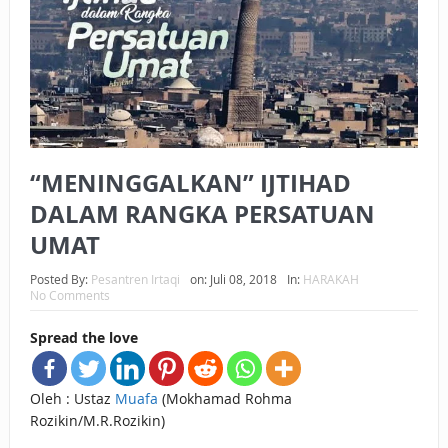
BAGAIMANA CARA MEMBAYAR ZAKAT UANG?
UANG HARAM BISA MENJADI HALAL JIKA SEBAB
KEPEMILIKANNYA BERUBAH
ISTIDLAL BATIL VS ISTIDLAL SYAR’I
“MENINGGALKAN” IJTIHAD
BAHASA CINTA KARENA ALLAH
DALAM RANGKA PERSATUAN
HUKUM MEMBAYAR ZAKAT DENGAN CARA MENGANGSUR
UMAT
HUKUM MEMBAYAR ZAKAT KEPADA KERABAT SENDIRI
Posted By:
Pesantren Irtaqi
on:
Juli 08, 2018
In:
HARAKAH
No Comments
Spread the love
Oleh : Ustaz
Muafa
(Mokhamad Rohma
Rozikin/M.R.Rozikin)