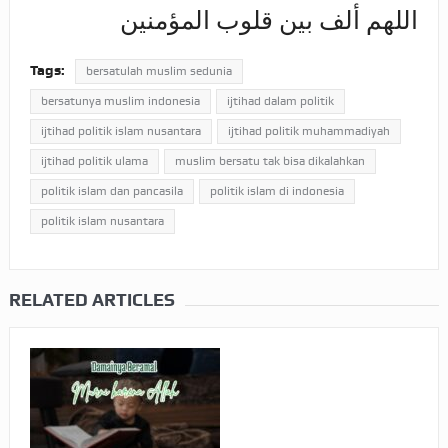
اللهم ألف بين قلوب المؤمنين
Tags:
bersatulah muslim sedunia
bersatunya muslim indonesia
ijtihad dalam politik
ijtihad politik islam nusantara
ijtihad politik muhammadiyah
ijtihad politik ulama
muslim bersatu tak bisa dikalahkan
politik islam dan pancasila
politik islam di indonesia
politik islam nusantara
RELATED ARTICLES