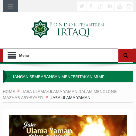
Menu
JANGAN SEMBARANGAN MENCERITAKAN MIMPI
APAKAH ULAMA SALEH PERLU MASUK SCOPUS?
HOME
JASA ULAMA-ULAMA YAMAN DALAM MENOLONG
MAZHAB ASY-SYAFI’I
JASA ULAMA YAMAN
MIMPI YANG DIABAIKAN MENJELANG PERANG BADAR
APA HUKUM MEMPERCEPAT PEMBAYARAN ZAKAT
SEBELUM TIBA SAAT WAJIB?
HAKIKAT NIKMAT DI DUNIA!