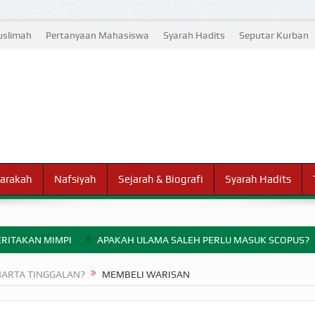
slimah
Pertanyaan Mahasiswa
Syarah Hadits
Seputar Kurban
arakah
Nafsiyah
Sejarah & Biografi
Syarah Hadits
RITAKAN MIMPI
APAKAH ULAMA SALEH PERLU MASUK SCOPUS?
ELANG PERANG BADAR
HARTA TINGGALAN?
MEMBELI WARISAN
AYARAN ZAKAT SEBELUM TIBA SAAT WAJIB?
HAKIKAT NIKMAT D