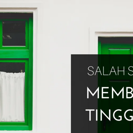
AKAT UANG?
UANG HARAM BISA MENJADI HALAL JIKA SEBAB K
’I
BAHASA CINTA KARENA ALLAH
HUKUM MEMBAYAR ZAKA
DA KERABAT SENDIRI