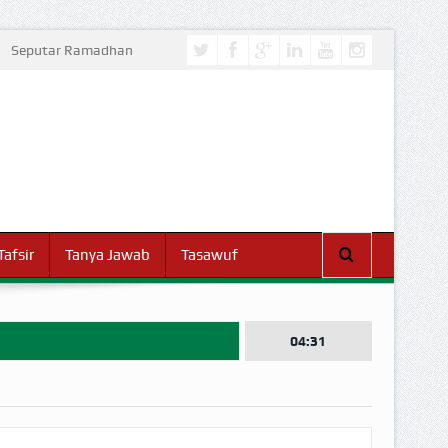
Seputar Ramadhan
Tafsir
Tanya Jawab
Tasawuf
04:31
I DUNIA!