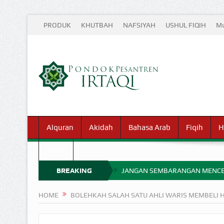
PRODUK
KHUTBAH
NAFSIYAH
USHUL FIQIH
Mu
Alquran
Akidah
Bahasa Arab
Fiqih
H
Waris
BREAKING
JANGAN SEMBARANGAN MENCE
MIMPI YANG DIABAIKAN MENJ
NEWS
HOME
BOLEHKAH SALAH SATU AHLI WARIS MEMBELI 
APA HUKUM MEMPERCEPAT PEMB