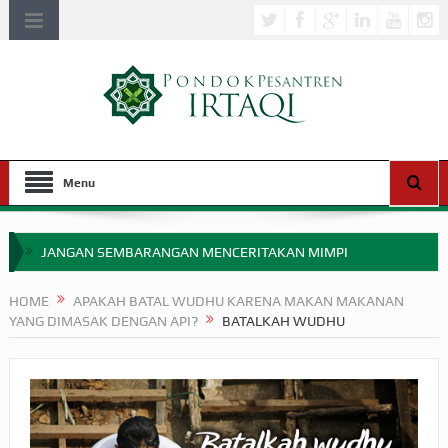
Menu
JANGAN SEMBARANGAN MENCERITAKAN MIMPI
APAKAH ULAMA SALEH PERLU MASUK SCOPUS?
HOME
APAKAH BATAL WUDHU KARENA MAKAN MAKANAN
YANG DIMASAK DENGAN API?
BATALKAH WUDHU
MIMPI YANG DIABAIKAN MENJELANG PERANG BADAR
APA HUKUM MEMPERCEPAT PEMBAYARAN ZAKAT
SEBELUM TIBA SAAT WAJIB?
HAKIKAT NIKMAT DI DUNIA!