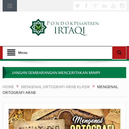
Menu
JANGAN SEMBARANGAN MENCERITAKAN MIMPI
APAKAH ULAMA SALEH PERLU MASUK SCOPUS?
HOME
MENGENAL ORTOGRAFI ARAB KLASIK
MENGENAL
ORTOGRAFI ARAB
MIMPI YANG DIABAIKAN MENJELANG PERANG BADAR
APA HUKUM MEMPERCEPAT PEMBAYARAN ZAKAT
SEBELUM TIBA SAAT WAJIB?
HAKIKAT NIKMAT DI DUNIA!