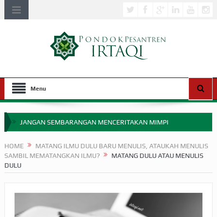
Menu
JANGAN SEMBARANGAN MENCERITAKAN MIMPI
APAKAH ULAMA SALEH PERLU MASUK SCOPUS?
HOME
MATANG ILMU DULU BARU MENULIS, ATAUKAH MENULIS
SAMBIL MEMATANGKAN ILMU?
MATANG DULU ATAU MENULIS
MIMPI YANG DIABAIKAN MENJELANG PERANG BADAR
DULU
APA HUKUM MEMPERCEPAT PEMBAYARAN ZAKAT
SEBELUM TIBA SAAT WAJIB?
HAKIKAT NIKMAT DI DUNIA!