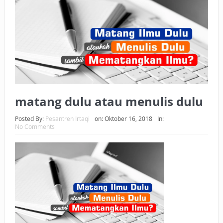
BAGAIMANA CARA MEMBAYAR ZAKAT UANG?
UANG HARAM BISA MENJADI HALAL JIKA SEBAB
KEPEMILIKANNYA BERUBAH
ISTIDLAL BATIL VS ISTIDLAL SYAR’I
BAHASA CINTA KARENA ALLAH
matang dulu atau menulis dulu
HUKUM MEMBAYAR ZAKAT DENGAN CARA MENGANGSUR
Posted By:
Pesantren Irtaqi
on:
Oktober 16, 2018
In:
No Comments
HUKUM MEMBAYAR ZAKAT KEPADA KERABAT SENDIRI