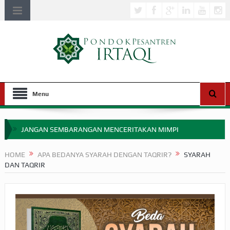
Menu
JANGAN SEMBARANGAN MENCERITAKAN MIMPI
APAKAH ULAMA SALEH PERLU MASUK SCOPUS?
HOME
APA BEDANYA SYARAH DENGAN TAQRIR?
SYARAH
DAN TAQRIR
MIMPI YANG DIABAIKAN MENJELANG PERANG BADAR
APA HUKUM MEMPERCEPAT PEMBAYARAN ZAKAT
SEBELUM TIBA SAAT WAJIB?
HAKIKAT NIKMAT DI DUNIA!