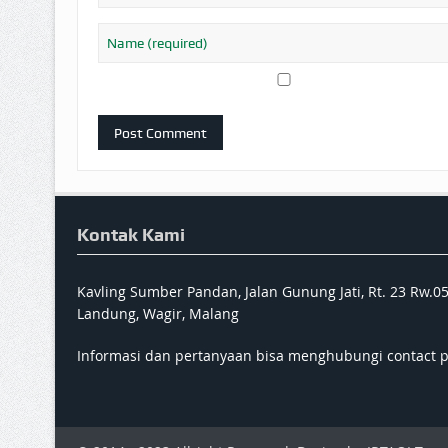
Kontak Kami
Kavling Sumber Pandan, Jalan Gunung Jati, Rt. 23 Rw.0
Landung, Wagir, Malang
Informasi dan pertanyaan bisa menghubungi contact 