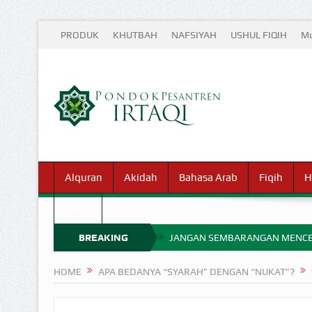
PRODUK
KHUTBAH
NAFSIYAH
USHUL FIQIH
Mu
Alquran
Akidah
Bahasa Arab
Fiqih
H
Waris
BREAKING
JANGAN SEMBARANGAN MENCE
MIMPI YANG DIABAIKAN MENJ
NEWS
HOME
APA BEDANYA “SYARAH” DENGAN “NUKAT”?
APA HUKUM MEMPERCEPAT PEMB