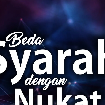
AKAT UANG?
UANG HARAM BISA MENJADI HALAL JIKA SEBAB K
’I
BAHASA CINTA KARENA ALLAH
HUKUM MEMBAYAR ZAKA
DA KERABAT SENDIRI