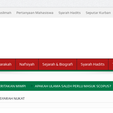
slimah
Pertanyaan Mahasiswa
Syarah Hadits
Seputar Kurban
arakah
Nafsiyah
Sejarah & Biografi
Syarah Hadits
RITAKAN MIMPI
APAKAH ULAMA SALEH PERLU MASUK SCOPUS?
ELANG PERANG BADAR
SYARAH NUKAT
AYARAN ZAKAT SEBELUM TIBA SAAT WAJIB?
HAKIKAT NIKMAT D