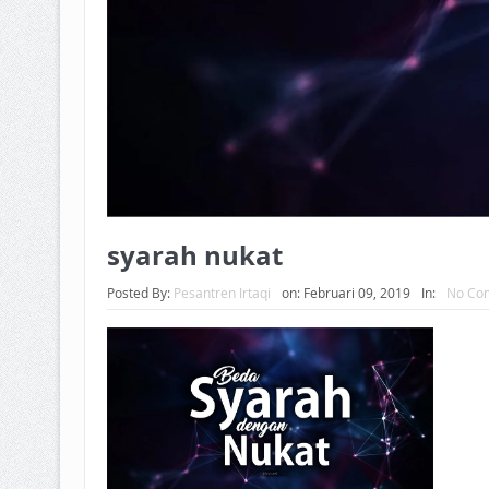
syarah nukat
Posted By:
Pesantren Irtaqi
on:
Februari 09, 2019
In:
No Co