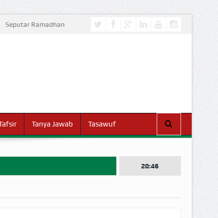
Seputar Ramadhan
Tafsir
Tanya Jawab
Tasawuf
20:46
I DUNIA!