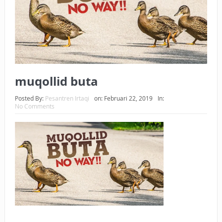
BAGAIMANA CARA MEMBAYAR ZAKAT UANG?
UANG HARAM BISA MENJADI HALAL JIKA SEBAB
KEPEMILIKANNYA BERUBAH
ISTIDLAL BATIL VS ISTIDLAL SYAR’I
muqollid buta
BAHASA CINTA KARENA ALLAH
Posted By:
Pesantren Irtaqi
on:
Februari 22, 2019
In:
No Comments
HUKUM MEMBAYAR ZAKAT DENGAN CARA MENGANGSUR
HUKUM MEMBAYAR ZAKAT KEPADA KERABAT SENDIRI