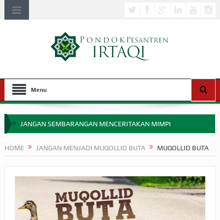
Menu
JANGAN SEMBARANGAN MENCERITAKAN MIMPI
APAKAH ULAMA SALEH PERLU MASUK SCOPUS?
HOME
JANGAN MENJADI MUQOLLID BUTA
MUQOLLID BUTA
MIMPI YANG DIABAIKAN MENJELANG PERANG BADAR
APA HUKUM MEMPERCEPAT PEMBAYARAN ZAKAT
SEBELUM TIBA SAAT WAJIB?
HAKIKAT NIKMAT DI DUNIA!