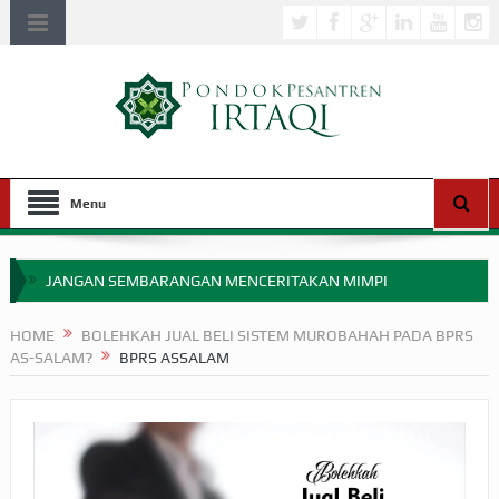
Menu
JANGAN SEMBARANGAN MENCERITAKAN MIMPI
APAKAH ULAMA SALEH PERLU MASUK SCOPUS?
HOME
BOLEHKAH JUAL BELI SISTEM MUROBAHAH PADA BPRS
AS-SALAM?
BPRS ASSALAM
MIMPI YANG DIABAIKAN MENJELANG PERANG BADAR
APA HUKUM MEMPERCEPAT PEMBAYARAN ZAKAT
SEBELUM TIBA SAAT WAJIB?
HAKIKAT NIKMAT DI DUNIA!