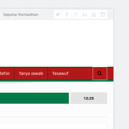
Seputar Ramadhan
Tafsir
Tanya Jawab
Tasawuf
12:25
I DUNIA!