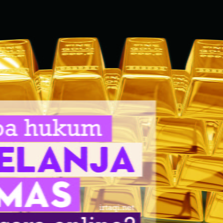
AKAT UANG?
UANG HARAM BISA MENJADI HALAL JIKA SEBAB K
’I
BAHASA CINTA KARENA ALLAH
HUKUM MEMBAYAR ZAKA
DA KERABAT SENDIRI