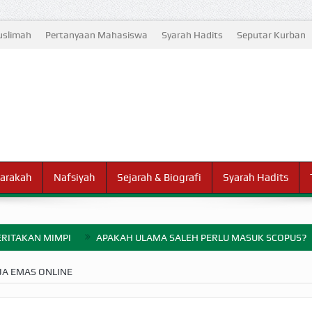
slimah
Pertanyaan Mahasiswa
Syarah Hadits
Seputar Kurban
arakah
Nafsiyah
Sejarah & Biografi
Syarah Hadits
RITAKAN MIMPI
APAKAH ULAMA SALEH PERLU MASUK SCOPUS?
ELANG PERANG BADAR
JA EMAS ONLINE
AYARAN ZAKAT SEBELUM TIBA SAAT WAJIB?
HAKIKAT NIKMAT D