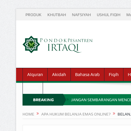
PRODUK
KHUTBAH
NAFSIYAH
USHUL FIQIH
Mu
Alquran
Akidah
Bahasa Arab
Fiqih
H
Waris
BREAKING
JANGAN SEMBARANGAN MENCE
MIMPI YANG DIABAIKAN MENJ
NEWS
HOME
APA HUKUM BELANJA EMAS ONLINE?
BELAN
APA HUKUM MEMPERCEPAT PEMB