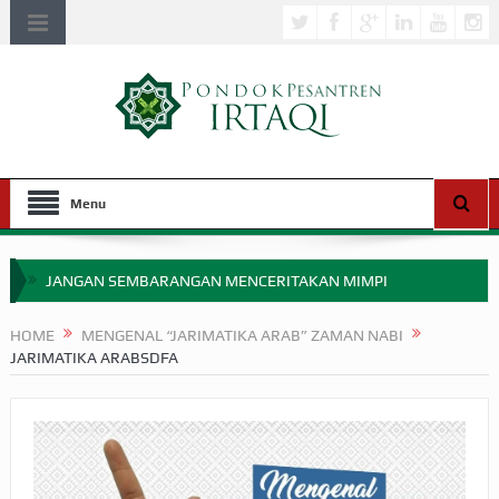
Menu
JANGAN SEMBARANGAN MENCERITAKAN MIMPI
APAKAH ULAMA SALEH PERLU MASUK SCOPUS?
HOME
MENGENAL “JARIMATIKA ARAB” ZAMAN NABI
JARIMATIKA ARABSDFA
MIMPI YANG DIABAIKAN MENJELANG PERANG BADAR
APA HUKUM MEMPERCEPAT PEMBAYARAN ZAKAT
SEBELUM TIBA SAAT WAJIB?
HAKIKAT NIKMAT DI DUNIA!