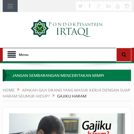
Menu
JANGAN SEMBARANGAN MENCERITAKAN MIMPI
APAKAH ULAMA SALEH PERLU MASUK SCOPUS?
HOME
APAKAH GAJI ORANG YANG MASUK KERJA DENGAN SUAP
HARAM SEUMUR HIDUP?
GAJIKU HARAM
MIMPI YANG DIABAIKAN MENJELANG PERANG BADAR
APA HUKUM MEMPERCEPAT PEMBAYARAN ZAKAT
SEBELUM TIBA SAAT WAJIB?
HAKIKAT NIKMAT DI DUNIA!