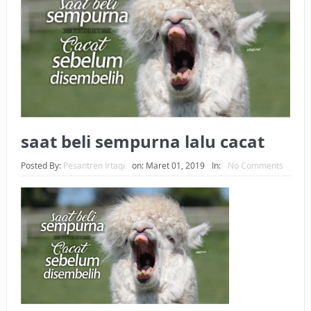
BAGAIMANA CARA MEMBAYAR ZAKAT UANG?
UANG HARAM BISA MENJADI HALAL JIKA SEBAB
KEPEMILIKANNYA BERUBAH
ISTIDLAL BATIL VS ISTIDLAL SYAR’I
BAHASA CINTA KARENA ALLAH
saat beli sempurna lalu cacat
HUKUM MEMBAYAR ZAKAT DENGAN CARA MENGANGSUR
Posted By:
Pesantren Irtaqi
on:
Maret 01, 2019
In:
No Comments
HUKUM MEMBAYAR ZAKAT KEPADA KERABAT SENDIRI