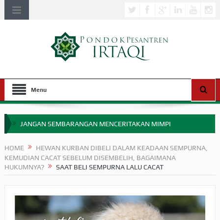
Menu
JANGAN SEMBARANGAN MENCERITAKAN MIMPI
APAKAH ULAMA SALEH PERLU MASUK SCOPUS?
HOME
HEWAN KURBAN DIBELI DALAM KEADAAN SEMPURNA,
KEMUDIAN CACAT SEBELUM DISEMBELIH, BAGAIMANA
MIMPI YANG DIABAIKAN MENJELANG PERANG BADAR
HUKUMNYA?
SAAT BELI SEMPURNA LALU CACAT
APA HUKUM MEMPERCEPAT PEMBAYARAN ZAKAT
SEBELUM TIBA SAAT WAJIB?
HAKIKAT NIKMAT DI DUNIA!