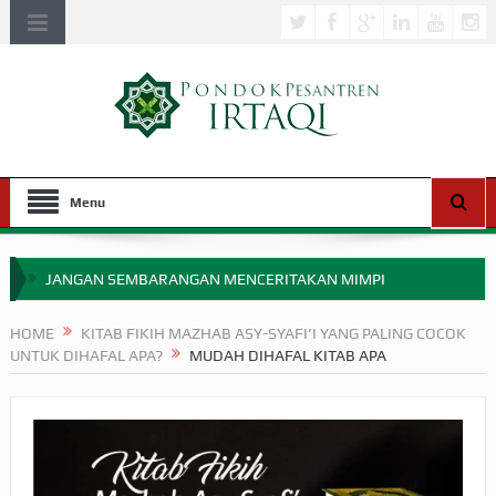
Menu
JANGAN SEMBARANGAN MENCERITAKAN MIMPI
APAKAH ULAMA SALEH PERLU MASUK SCOPUS?
HOME
KITAB FIKIH MAZHAB ASY-SYAFI’I YANG PALING COCOK
UNTUK DIHAFAL APA?
MUDAH DIHAFAL KITAB APA
MIMPI YANG DIABAIKAN MENJELANG PERANG BADAR
APA HUKUM MEMPERCEPAT PEMBAYARAN ZAKAT
SEBELUM TIBA SAAT WAJIB?
HAKIKAT NIKMAT DI DUNIA!