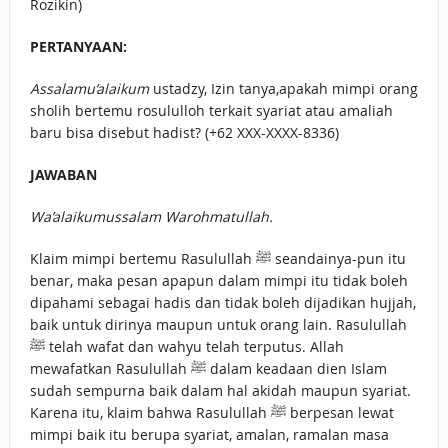
Rozikin)
PERTANYAAN:
Assalamu’alaikum
ustadzy, Izin tanya,apakah mimpi orang
sholih bertemu rosululloh terkait syariat atau amaliah
baru bisa disebut hadist? (+62 XXX-XXXX-8336)
JAWABAN
Wa’alaikumussalam Warohmatullah.
Klaim mimpi bertemu Rasulullah ﷺ seandainya-pun itu
benar, maka pesan apapun dalam mimpi itu tidak boleh
dipahami sebagai hadis dan tidak boleh dijadikan hujjah,
baik untuk dirinya maupun untuk orang lain. Rasulullah
ﷺ telah wafat dan wahyu telah terputus. Allah
mewafatkan Rasulullah ﷺ dalam keadaan dien Islam
sudah sempurna baik dalam hal akidah maupun syariat.
Karena itu, klaim bahwa Rasulullah ﷺ berpesan lewat
mimpi baik itu berupa syariat, amalan, ramalan masa