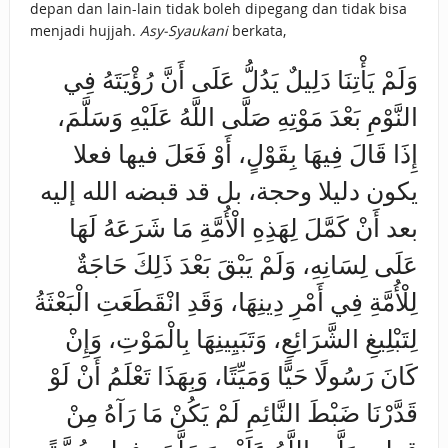
depan dan lain-lain tidak boleh dipegang dan tidak bisa
menjadi hujjah.
Asy-Syaukani
berkata,
وَلَمْ يَأْتِنَا دَلِيلٌ يَدُلُّ عَلَى أَنَّ رُؤْيَتَهُ فِي
النَّوْمِ بَعْدَ مَوْتِهِ صَلَّى اللَّهُ عَلَيْهِ وَسَلَّمَ،
إِذَا قَالَ فِيهَا بِقَوْلٍ، أَوْ فَعَلَ فيها فعلا
يكون دليلا وحجة، بل قد قبضه الله إليه
بعد أَنْ كَمَّلَ لِهَذِهِ الْأُمَّةِ مَا شَرَعَهُ لَهَا
عَلَى لِسَانِهِ، وَلَمْ يَبْقَ بَعْدَ ذَلِكَ حَاجَةٌ
لِلْأُمَّةِ فِي أَمْرِ دِينِهَا، وَقَدِ انْقَطَعَتِ الْبَعْثَةُ
لِتَبْلِيغِ الشَّرَائِعِ، وَتَبَيِينِهَا بِالْمَوْتِ، وَإِنْ
كَانَ رَسُولًا حَيًّا وَمَيِّتًا، وَبِهَذَا تَعْلَمُ أَنْ لَوْ
قَدَّرْنَا ضَبْطَ النَّائِمِ لَمْ يَكُنْ مَا رَآهُ مِنْ