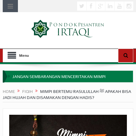
Menu
JANGAN SEMBARANGAN MENCERITAKAN MIMPI
APAKAH ULAMA SALEH PERLU MASUK SCOPUS?
HOME
FIQIH
MIMPI BERTEMU RASULULLAH ﷺ APAKAH BISA
JADI HUJAH DAN DISAMAKAN DENGAN HADIS?
MIMPI YANG DIABAIKAN MENJELANG PERANG BADAR
APA HUKUM MEMPERCEPAT PEMBAYARAN ZAKAT
SEBELUM TIBA SAAT WAJIB?
HAKIKAT NIKMAT DI DUNIA!