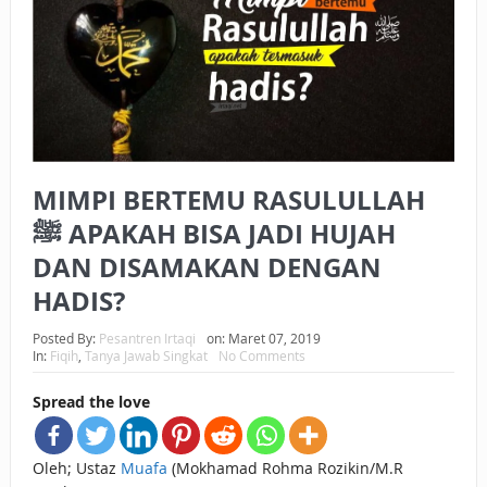
BAGAIMANA CARA MEMBAYAR ZAKAT UANG?
UANG HARAM BISA MENJADI HALAL JIKA SEBAB
KEPEMILIKANNYA BERUBAH
ISTIDLAL BATIL VS ISTIDLAL SYAR’I
MIMPI BERTEMU RASULULLAH
BAHASA CINTA KARENA ALLAH
ﷺ APAKAH BISA JADI HUJAH
HUKUM MEMBAYAR ZAKAT DENGAN CARA MENGANGSUR
DAN DISAMAKAN DENGAN
HUKUM MEMBAYAR ZAKAT KEPADA KERABAT SENDIRI
HADIS?
Posted By:
Pesantren Irtaqi
on:
Maret 07, 2019
In:
Fiqih
,
Tanya Jawab Singkat
No Comments
Spread the love
Oleh; Ustaz
Muafa
(Mokhamad Rohma Rozikin/M.R