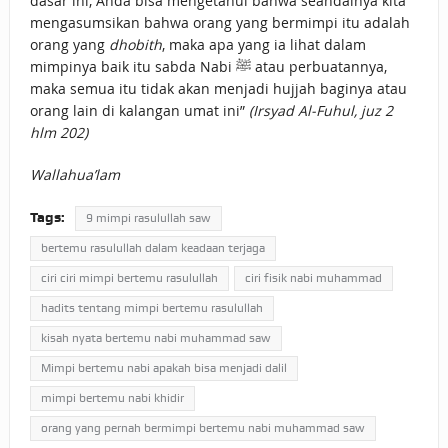
dasar ini, Anda bisa mengetahui bahwa seandainya kita
mengasumsikan bahwa orang yang bermimpi itu adalah
orang yang
dhobith
, maka apa yang ia lihat dalam
mimpinya baik itu sabda Nabi ﷺ atau perbuatannya,
maka semua itu tidak akan menjadi hujjah baginya atau
orang lain di kalangan umat ini”
(Irsyad Al-Fuhul, juz 2
hlm 202)
Wallahua’lam
Tags:
9 mimpi rasulullah saw
bertemu rasulullah dalam keadaan terjaga
ciri ciri mimpi bertemu rasulullah
ciri fisik nabi muhammad
hadits tentang mimpi bertemu rasulullah
kisah nyata bertemu nabi muhammad saw
Mimpi bertemu nabi apakah bisa menjadi dalil
mimpi bertemu nabi khidir
orang yang pernah bermimpi bertemu nabi muhammad saw