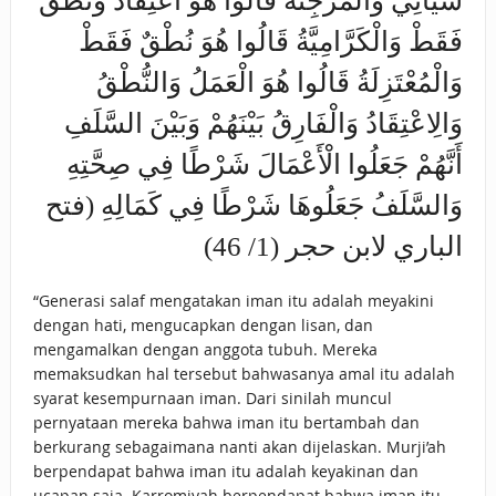
سَيَأْتِي وَالْمُرْجِئَةُ قَالُوا هُوَ اعْتِقَادٌ وَنُطْقٌ
فَقَطْ وَالْكَرَّامِيَّةُ قَالُوا هُوَ نُطْقٌ فَقَطْ
وَالْمُعْتَزِلَةُ قَالُوا هُوَ الْعَمَلُ وَالنُّطْقُ
وَالِاعْتِقَادُ وَالْفَارِقُ بَيْنَهُمْ وَبَيْنَ السَّلَفِ
أَنَّهُمْ جَعَلُوا الْأَعْمَالَ شَرْطًا فِي صِحَّتِهِ
وَالسَّلَفُ جَعَلُوهَا شَرْطًا فِي كَمَالِهِ (فتح
الباري لابن حجر (1/ 46)
“Generasi salaf mengatakan iman itu adalah meyakini
dengan hati, mengucapkan dengan lisan, dan
mengamalkan dengan anggota tubuh. Mereka
memaksudkan hal tersebut bahwasanya amal itu adalah
syarat kesempurnaan iman. Dari sinilah muncul
pernyataan mereka bahwa iman itu bertambah dan
berkurang sebagaimana nanti akan dijelaskan. Murji’ah
berpendapat bahwa iman itu adalah keyakinan dan
ucapan saja. Karromiyah berpendapat bahwa iman itu