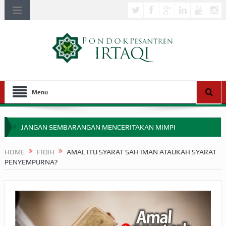
Menu
JANGAN SEMBARANGAN MENCERITAKAN MIMPI
APAKAH ULAMA SALEH PERLU MASUK SCOPUS?
HOME
FIQIH
AMAL ITU SYARAT SAH IMAN ATAUKAH SYARAT
PENYEMPURNA?
MIMPI YANG DIABAIKAN MENJELANG PERANG BADAR
APA HUKUM MEMPERCEPAT PEMBAYARAN ZAKAT
SEBELUM TIBA SAAT WAJIB?
HAKIKAT NIKMAT DI DUNIA!