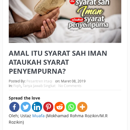
BAGAIMANA CARA MEMBAYAR ZAKAT UANG?
UANG HARAM BISA MENJADI HALAL JIKA SEBAB
KEPEMILIKANNYA BERUBAH
ISTIDLAL BATIL VS ISTIDLAL SYAR’I
AMAL ITU SYARAT SAH IMAN
BAHASA CINTA KARENA ALLAH
ATAUKAH SYARAT
HUKUM MEMBAYAR ZAKAT DENGAN CARA MENGANGSUR
PENYEMPURNA?
HUKUM MEMBAYAR ZAKAT KEPADA KERABAT SENDIRI
Posted By:
Pesantren Irtaqi
on:
Maret 08, 2019
In:
Fiqih
,
Tanya Jawab Singkat
No Comments
Spread the love
Oleh; Ustaz
Muafa
(Mokhamad Rohma Rozikin/M.R
Rozikin)