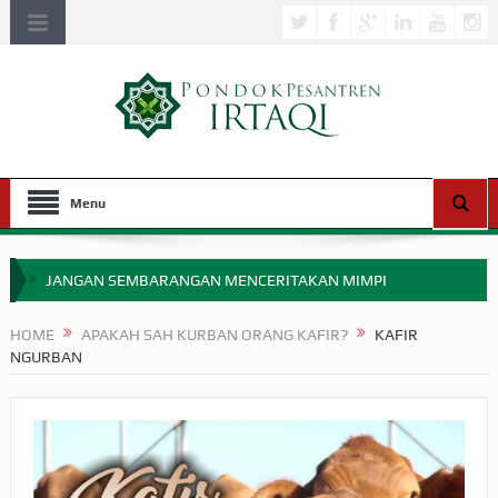
Menu
JANGAN SEMBARANGAN MENCERITAKAN MIMPI
APAKAH ULAMA SALEH PERLU MASUK SCOPUS?
HOME
APAKAH SAH KURBAN ORANG KAFIR?
KAFIR
NGURBAN
MIMPI YANG DIABAIKAN MENJELANG PERANG BADAR
APA HUKUM MEMPERCEPAT PEMBAYARAN ZAKAT
SEBELUM TIBA SAAT WAJIB?
HAKIKAT NIKMAT DI DUNIA!