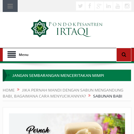
Menu
JANGAN SEMBARANGAN MENCERITAKAN MIMPI
APAKAH ULAMA SALEH PERLU MASUK SCOPUS?
HOME
JIKA PERNAH MANDI DENGAN SABUN MENGANDUNG
BABI, BAGAIMANA CARA MENYUCIKANNYA?
SABUNAN BABI
MIMPI YANG DIABAIKAN MENJELANG PERANG BADAR
APA HUKUM MEMPERCEPAT PEMBAYARAN ZAKAT
SEBELUM TIBA SAAT WAJIB?
HAKIKAT NIKMAT DI DUNIA!