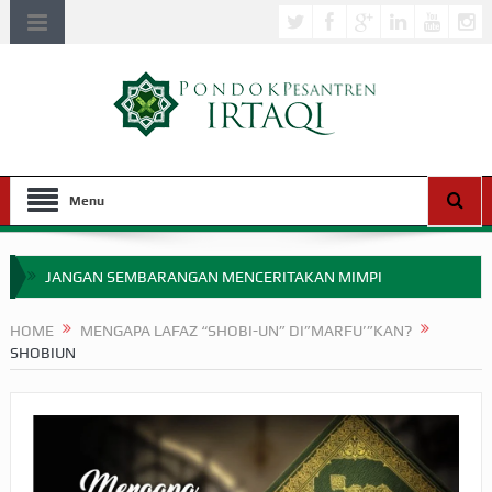
Menu
JANGAN SEMBARANGAN MENCERITAKAN MIMPI
APAKAH ULAMA SALEH PERLU MASUK SCOPUS?
HOME
MENGAPA LAFAZ “SHOBI-UN” DI”MARFU’”KAN?
SHOBIUN
MIMPI YANG DIABAIKAN MENJELANG PERANG BADAR
APA HUKUM MEMPERCEPAT PEMBAYARAN ZAKAT
SEBELUM TIBA SAAT WAJIB?
HAKIKAT NIKMAT DI DUNIA!