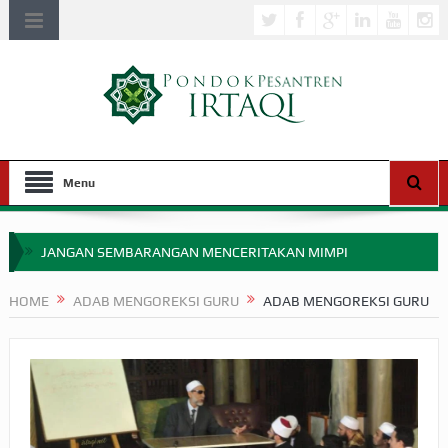
Menu
JANGAN SEMBARANGAN MENCERITAKAN MIMPI
APAKAH ULAMA SALEH PERLU MASUK SCOPUS?
HOME
ADAB MENGOREKSI GURU
ADAB MENGOREKSI GURU
MIMPI YANG DIABAIKAN MENJELANG PERANG BADAR
APA HUKUM MEMPERCEPAT PEMBAYARAN ZAKAT
SEBELUM TIBA SAAT WAJIB?
HAKIKAT NIKMAT DI DUNIA!