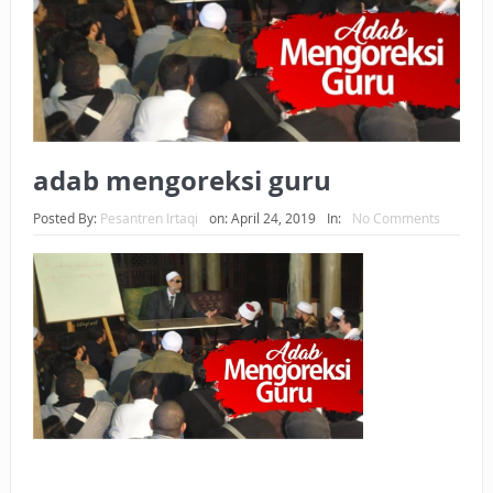
BAGAIMANA CARA MEMBAYAR ZAKAT UANG?
UANG HARAM BISA MENJADI HALAL JIKA SEBAB
KEPEMILIKANNYA BERUBAH
ISTIDLAL BATIL VS ISTIDLAL SYAR’I
adab mengoreksi guru
BAHASA CINTA KARENA ALLAH
Posted By:
Pesantren Irtaqi
on:
April 24, 2019
In:
No Comments
HUKUM MEMBAYAR ZAKAT DENGAN CARA MENGANGSUR
HUKUM MEMBAYAR ZAKAT KEPADA KERABAT SENDIRI