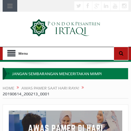
Menu
JANGAN SEMBARANGAN MENCERITAKAN MIMPI
APAKAH ULAMA SALEH PERLU MASUK SCOPUS?
HOME
AWAS PAMER SAAT HARI RAYA!
20190614_200213_0001
MIMPI YANG DIABAIKAN MENJELANG PERANG BADAR
APA HUKUM MEMPERCEPAT PEMBAYARAN ZAKAT
SEBELUM TIBA SAAT WAJIB?
HAKIKAT NIKMAT DI DUNIA!