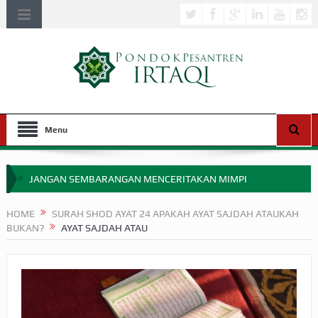
Menu
JANGAN SEMBARANGAN MENCERITAKAN MIMPI
APAKAH ULAMA SALEH PERLU MASUK SCOPUS?
HOME
SURAH SHOD AYAT 24 APAKAH AYAT SAJDAH ATAUKAH
BUKAN?
AYAT SAJDAH ATAU
MIMPI YANG DIABAIKAN MENJELANG PERANG BADAR
APA HUKUM MEMPERCEPAT PEMBAYARAN ZAKAT
SEBELUM TIBA SAAT WAJIB?
HAKIKAT NIKMAT DI DUNIA!