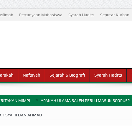
slimah
Pertanyaan Mahasiswa
Syarah Hadits
Seputar Kurban
arakah
Nafsiyah
Sejarah & Biografi
Syarah Hadits
RITAKAN MIMPI
APAKAH ULAMA SALEH PERLU MASUK SCOPUS?
ELANG PERANG BADAR
H SYAFII DAN AHMAD
AYARAN ZAKAT SEBELUM TIBA SAAT WAJIB?
HAKIKAT NIKMAT D