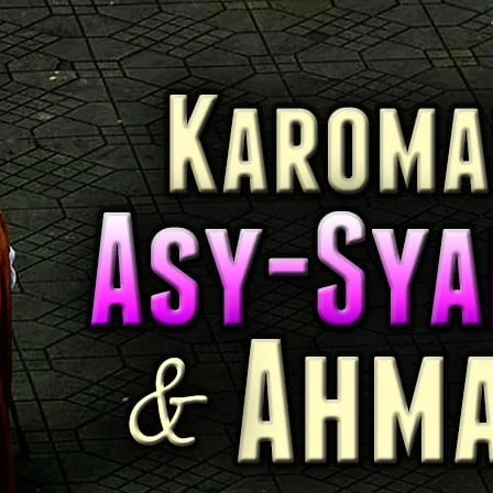
AKAT UANG?
UANG HARAM BISA MENJADI HALAL JIKA SEBAB K
’I
BAHASA CINTA KARENA ALLAH
HUKUM MEMBAYAR ZAKA
DA KERABAT SENDIRI