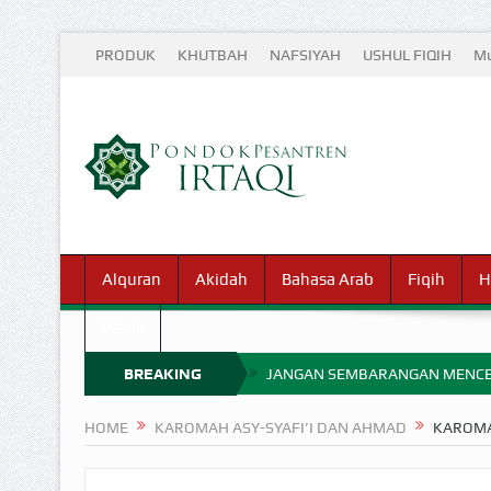
PRODUK
KHUTBAH
NAFSIYAH
USHUL FIQIH
Mu
Alquran
Akidah
Bahasa Arab
Fiqih
H
Waris
BREAKING
JANGAN SEMBARANGAN MENCE
MIMPI YANG DIABAIKAN MENJ
NEWS
HOME
KAROMAH ASY-SYAFI’I DAN AHMAD
KAROMA
APA HUKUM MEMPERCEPAT PEMB