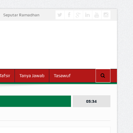
Seputar Ramadhan
Tafsir
Tanya Jawab
Tasawuf
05:34
I DUNIA!