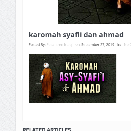
karomah syafii dan ahmad
Posted By:
Pesantren Irtaqi
on:
September 27, 2019
In:
No 
RELATED ARTICLES