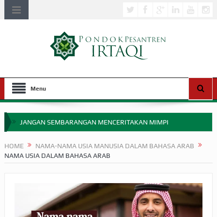
Menu
JANGAN SEMBARANGAN MENCERITAKAN MIMPI
APAKAH ULAMA SALEH PERLU MASUK SCOPUS?
HOME
NAMA-NAMA USIA MANUSIA DALAM BAHASA ARAB
NAMA USIA DALAM BAHASA ARAB
MIMPI YANG DIABAIKAN MENJELANG PERANG BADAR
APA HUKUM MEMPERCEPAT PEMBAYARAN ZAKAT
SEBELUM TIBA SAAT WAJIB?
HAKIKAT NIKMAT DI DUNIA!