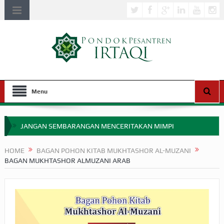
Menu
JANGAN SEMBARANGAN MENCERITAKAN MIMPI
APAKAH ULAMA SALEH PERLU MASUK SCOPUS?
HOME
BAGAN POHON KITAB MUKHTASHOR AL-MUZANI
BAGAN MUKHTASHOR ALMUZANI ARAB
MIMPI YANG DIABAIKAN MENJELANG PERANG BADAR
APA HUKUM MEMPERCEPAT PEMBAYARAN ZAKAT
SEBELUM TIBA SAAT WAJIB?
HAKIKAT NIKMAT DI DUNIA!