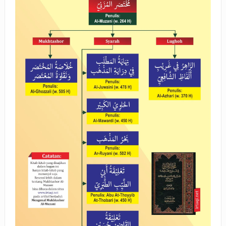
BAGAIMANA CARA MEMBAYAR ZAKAT UANG?
UANG HARAM BISA MENJADI HALAL JIKA SEBAB
KEPEMILIKANNYA BERUBAH
ISTIDLAL BATIL VS ISTIDLAL SYAR’I
BAHASA CINTA KARENA ALLAH
HUKUM MEMBAYAR ZAKAT DENGAN CARA MENGANGSUR
HUKUM MEMBAYAR ZAKAT KEPADA KERABAT SENDIRI