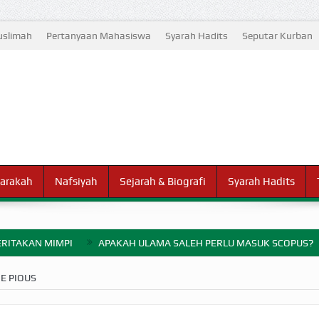
slimah
Pertanyaan Mahasiswa
Syarah Hadits
Seputar Kurban
arakah
Nafsiyah
Sejarah & Biografi
Syarah Hadits
RITAKAN MIMPI
APAKAH ULAMA SALEH PERLU MASUK SCOPUS?
ELANG PERANG BADAR
E PIOUS
AYARAN ZAKAT SEBELUM TIBA SAAT WAJIB?
HAKIKAT NIKMAT D