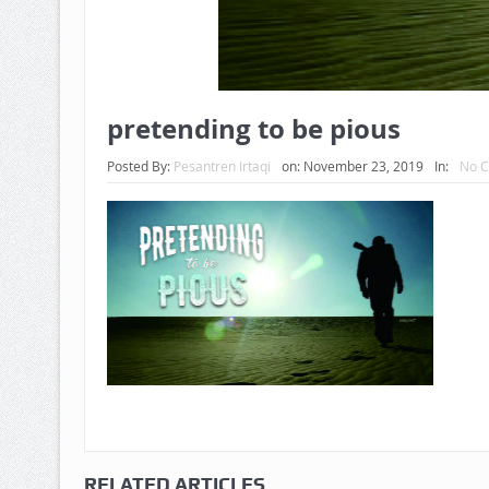
pretending to be pious
Posted By:
Pesantren Irtaqi
on:
November 23, 2019
In:
No 
RELATED ARTICLES