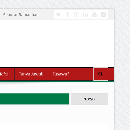
Seputar Ramadhan
Tafsir
Tanya Jawab
Tasawuf
18:58
I DUNIA!