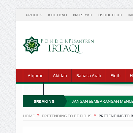
PRODUK
KHUTBAH
NAFSIYAH
USHUL FIQIH
Mu
Alquran
Akidah
Bahasa Arab
Fiqih
H
Waris
BREAKING
JANGAN SEMBARANGAN MENCE
MIMPI YANG DIABAIKAN MENJ
NEWS
HOME
PRETENDING TO BE PIOUS
PRETENDING TO B
APA HUKUM MEMPERCEPAT PEMB