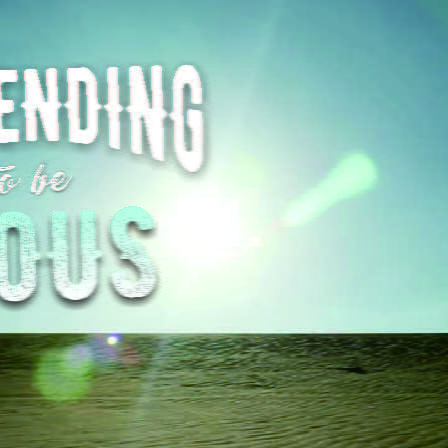
AKAT UANG?
UANG HARAM BISA MENJADI HALAL JIKA SEBAB K
’I
BAHASA CINTA KARENA ALLAH
HUKUM MEMBAYAR ZAKA
DA KERABAT SENDIRI